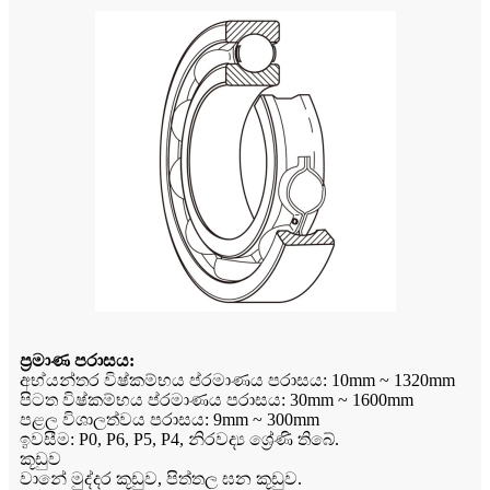
ප්‍රමාණ පරාසය:
අභ්යන්තර විෂ්කම්භය ප්රමාණය පරාසය: 10mm ~ 1320mm
පිටත විෂ්කම්භය ප්රමාණය පරාසය: 30mm ~ 1600mm
පළල විශාලත්වය පරාසය: 9mm ~ 300mm
ඉවසීම: P0, P6, P5, P4, නිරවද්‍ය ශ්‍රේණි තිබේ.
කූඩුව
වානේ මුද්දර කූඩුව, පිත්තල ඝන කූඩුව.