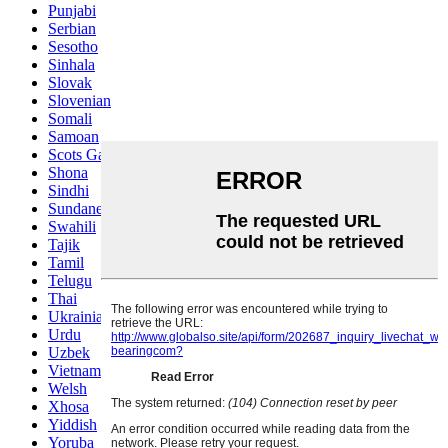
Punjabi
Serbian
Sesotho
Sinhala
Slovak
Slovenian
Somali
Samoan
Scots Gaelic
Shona
Sindhi
Sundanese
Swahili
Tajik
Tamil
Telugu
Thai
Ukrainian
Urdu
Uzbek
Vietnamese
Welsh
Xhosa
Yiddish
Yoruba