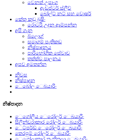
වෙනත් උපාංග
ඇඩප්ටර් ස්ලීව්
බෝල්ට් නට් සහ වොෂර්
කේතු කුඩු බුෂිං
රොටරි උදුන ආම්පන්න
අපි ගැන
බ්ලොග්
සමාගම් පැතිකඩ
නිෂ්පාදනය
පාරිභෝගික සේවාව
තත්ත්ව පාලනය
අපව අමතන්න
නිවස
නිෂ්පාදන
ෙබෝල ෙබයාරිං
නිෂ්පාදන
ෙගෝලීය ෙරෝලර් ෙබයාරිං
සිලින්ඩරාකාර රෝලර් ෙබයාරිං
ෙට්පර්ඩ් ෙරෝලර් ෙබයාරිං
තෙරපුම් රෝලර් ෙබයාරිං
ෙගෝලාකාර තැනිතලා ෙබයාරිං