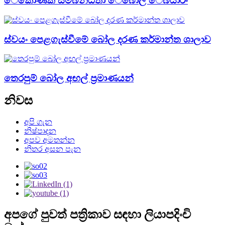
ෙකෝණික සම්බන්ධතා ෙබෝල ෙබයාරිං
ස්වයං පෙළගැස්වීමේ බෝල දරණ කර්මාන්ත ශාලාව
තෙරපුම් බෝල අඟල් ප්‍රමාණයන්
නිවස
අපි ගැන
නිෂ්පාදන
අපව අමතන්න
නිතර අසන පැන
අපගේ පුවත් පත්‍රිකාව සඳහා ලියාපදිංචි