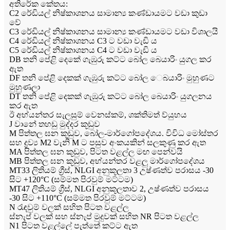
අතිරේක කේතය:
C2 රේඩියල් නිෂ්කාශනය සාමාන්‍ය කණ්ඩායමට වඩා කුඩා
වේ
C3 රේඩියල් නිෂ්කාශනය සාමාන්‍ය කණ්ඩායමට වඩා විශාලයි
C4 රේඩියල් නිෂ්කාශනය C3 ට වඩා වැඩි ය
C5 රේඩියල් නිෂ්කාශනය C4 ට වඩා වැඩි ය
DB තනි පේළි දෙකේ ගැඹුරු කට්ට බෝල බෙයාරිං යුගල කර
ඇත
DF තනි පේළි දෙකක් ගැඹුරු කට්ට බෝල ෙබයාරිං මුහුණට
මුහුණලා
DT තනි පේළි දෙකක් ගැඹුරු කට්ට බෝල බෙයාරිං යුගලනය
කර ඇත
ඊ අභ්යන්තර සැලසුම් වෙනස්කම්, ශක්තිමත් ව්යුහය
J වානේ තහඩු මුද්දර කූඩුව
M පිත්තල ඝන කූඩුව, බෝල-මාර්ගෝපදේශය. විවිධ මෝස්තර
සහ ද්‍රව්‍ය M2 වැනි M ට පසුව අංකයකින් සලකුණු කර ඇත
MA පිත්තල ඝන කූඩුව, පිටත වළල්ල මඟ පෙන්වයි
MB පිත්තල ඝන කූඩුව, අභ්යන්තර වළලු මාර්ගෝපදේශය
MT33 ලිතියම් ග්‍රීස්, NLGI අනුකූලතා 3 උෂ්ණත්ව පරාසය -30
සිට +120°C (සම්මත පිරවුම් මට්ටම)
MT47 ලිතියම් ග්‍රීස්, NLGI අනුකූලතාව 2, උෂ්ණත්ව පරාසය
-30 සිට +110°C (සම්මත පිරවුම් මට්ටම)
N රැඳවුම් වලක් සහිත පිටත වළල්ල
ස්නැප් වලක් සහ ස්නැප් මුදුවක් සහිත NR පිටත වළල්ල
N1 පිටත වළල්ලේ පැත්තේ කට්ට ඇත