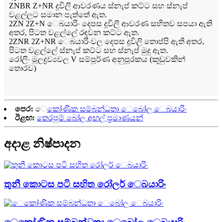
ZNBR Z+NR දූවිලි ආවරණය ස්නැප් කට්ට සහ ස්නැප්
වළල්ලට සමාන පැත්තේ ඇත.
2ZN 2Z+N ෙබයාරිං දෙපස දූවිලි ආවරණ සහිතව සපයා ඇති
අතර, පිටත වළල්ලේ රඳවන කට්ට ඇත.
2ZNR 2Z+NR ෙබයාරිංවල දෙපස දූවිලි තොප්පි ඇති අතර,
පිටත වළල්ලේ ස්නැප් කට්ට සහ ස්නැප් මුදු ඇත.
රෝලිං මූලද්‍රව්‍යවල V සම්පූර්ණ අනුපූරකය (කූඩුවකින්
තොරව)
පෙර:
ෙකෝණික සම්බන්ධතා ෙබෝල ෙබයාරිං
ඊළඟ:
තෙරපුම් බෝල අඟල් ප්‍රමාණයන්
අදාළ නිෂ්පාදන
තුනී කොටස පටි සහිත රෝලර් ෙබයාරිං