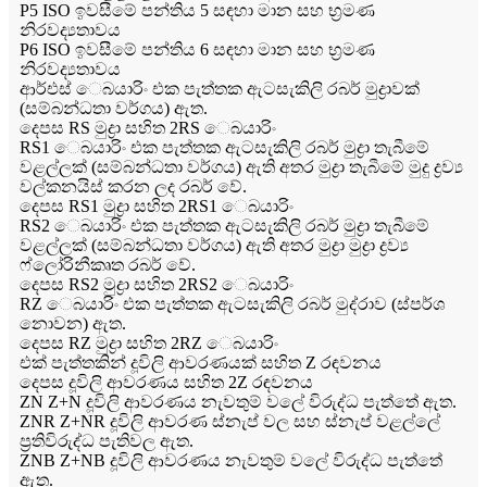
P5 ISO ඉවසීමේ පන්තිය 5 සඳහා මාන සහ භ්‍රමණ
නිරවද්‍යතාවය
P6 ISO ඉවසීමේ පන්තිය 6 සඳහා මාන සහ භ්‍රමණ
නිරවද්‍යතාවය
ආර්එස් ෙබයාරිං එක පැත්තක ඇටසැකිලි රබර් මුද්‍රාවක්
(සම්බන්ධතා වර්ගය) ඇත.
දෙපස RS මුද්‍රා සහිත 2RS ෙබයාරිං
RS1 ෙබයාරිං එක පැත්තක ඇටසැකිලි රබර් මුද්‍රා තැබීමේ
වළල්ලක් (සම්බන්ධතා වර්ගය) ඇති අතර මුද්‍රා තැබීමේ මුදු ද්‍රව්‍ය
වල්කනයිස් කරන ලද රබර් වේ.
දෙපස RS1 මුද්‍රා සහිත 2RS1 ෙබයාරිං
RS2 ෙබයාරිං එක පැත්තක ඇටසැකිලි රබර් මුද්‍රා තැබීමේ
වළල්ලක් (සම්බන්ධතා වර්ගය) ඇති අතර මුද්‍රා මුද්‍රා ද්‍රව්‍ය
ෆ්ලෝරිනීකෘත රබර් වේ.
දෙපස RS2 මුද්‍රා සහිත 2RS2 ෙබයාරිං
RZ ෙබයාරිං එක පැත්තක ඇටසැකිලි රබර් මුද්රාව (ස්පර්ශ
නොවන) ඇත.
දෙපස RZ මුද්‍රා සහිත 2RZ ෙබයාරිං
එක් පැත්තකින් දූවිලි ආවරණයක් සහිත Z රඳවනය
දෙපස දූවිලි ආවරණය සහිත 2Z රඳවනය
ZN Z+N දූවිලි ආවරණය නැවතුම් වලේ විරුද්ධ පැත්තේ ඇත.
ZNR Z+NR දූවිලි ආවරණ ස්නැප් වල සහ ස්නැප් වළල්ලේ
ප්‍රතිවිරුද්ධ පැතිවල ඇත.
ZNB Z+NB දූවිලි ආවරණය නැවතුම් වලේ විරුද්ධ පැත්තේ
ඇත.