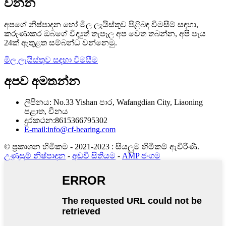
වන්න
අපගේ නිෂ්පාදන හෝ මිල ලැයිස්තුව පිළිබඳ විමසීම් සඳහා,
කරුණාකර ඔබගේ විද්‍යුත් තැපෑල අප වෙත තබන්න, අපි පැය
24ක් ඇතුළත සම්බන්ධ වන්නෙමු.
මිල ලැයිස්තුව සඳහා විමසීම
අපව අමතන්න
ලිපිනය: No.33 Yishan පාර, Wafangdian City, Liaoning
පළාත, චීනය
දුරකථන:8615366795302
E-mail:info@cf-bearing.com
© ප්‍රකාශන හිමිකම - 2021-2023 : සියලුම හිමිකම් ඇවිරිණි.
උණුසුම් නිෂ්පාදන
-
අඩවි සිතියම
-
AMP ජංගම