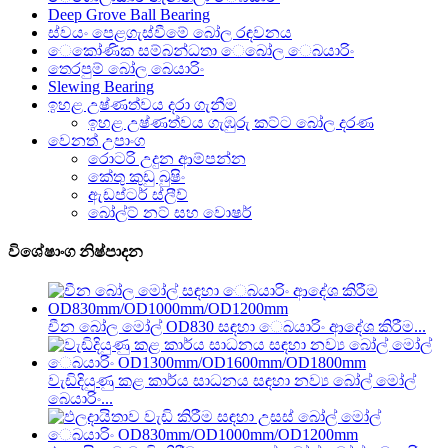
Deep Grove Ball Bearing
ස්වයං පෙළගැස්වීමේ බෝල රඳවනය
ෙකෝණික සම්බන්ධතා ෙබෝල ෙබයාරිං
තෙරපුම් බෝල බෙයාරිං
Slewing Bearing
ඉහළ උෂ්ණත්වය දරා ගැනීම
ඉහළ උෂ්ණත්වය ගැඹුරු කට්ට බෝල දරණ
වෙනත් උපාංග
රොටරි උදුන ආම්පන්න
කේතු කුඩු බුෂිං
ඇඩප්ටර් ස්ලීව්
බෝල්ට් නට් සහ වොෂර්
විශේෂාංග නිෂ්පාදන
චීන බෝල මෝල් OD830 සඳහා ෙබයාරිං ආදේශ කිරීම...
වැඩිදියුණු කළ කාර්ය සාධනය සඳහා නව්‍ය බෝල් මෝල්
බෙයාරිං...