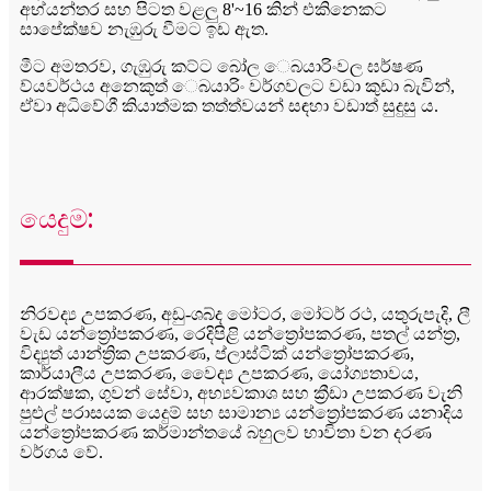
අභ්යන්තර සහ පිටත වළලු 8'~16 කින් එකිනෙකට
සාපේක්ෂව නැඹුරු වීමට ඉඩ ඇත.
මීට අමතරව, ගැඹුරු කට්ට බෝල ෙබයාරිංවල ඝර්ෂණ
ව්යවර්ථය අනෙකුත් ෙබයාරිං වර්ගවලට වඩා කුඩා බැවින්,
ඒවා අධිවේගී කියාත්මක තත්ත්වයන් සඳහා වඩාත් සුදුසු ය.
යෙදුම:
නිරවද්‍ය උපකරණ, අඩු-ශබ්ද මෝටර, මෝටර් රථ, යතුරුපැදි, ලී
වැඩ යන්ත්‍රෝපකරණ, රෙදිපිළි යන්ත්‍රෝපකරණ, පතල් යන්ත්‍ර,
විද්‍යුත් යාන්ත්‍රික උපකරණ, ප්ලාස්ටික් යන්ත්‍රෝපකරණ,
කාර්යාලීය උපකරණ, වෛද්‍ය උපකරණ, යෝග්‍යතාවය,
ආරක්ෂක, ගුවන් සේවා, අභ්‍යවකාශ සහ ක්‍රීඩා උපකරණ වැනි
පුළුල් පරාසයක යෙදුම් සහ සාමාන්‍ය යන්ත්‍රෝපකරණ යනාදිය
යන්ත්‍රෝපකරණ කර්මාන්තයේ බහුලව භාවිතා වන දරණ
වර්ගය වේ.