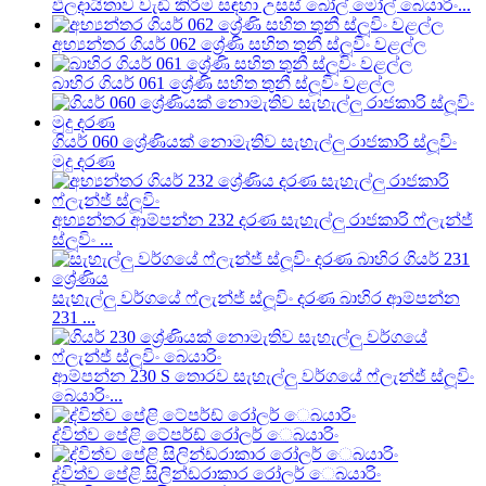
ඵලදායිතාව වැඩි කිරීම සඳහා උසස් බෝල් මෝල් බෙයාරිං...
අභ්‍යන්තර ගියර් 062 ශ්‍රේණි සහිත තුනී ස්ලූවිං වළල්ල
බාහිර ගියර් 061 ශ්‍රේණි සහිත තුනී ස්ලූවිං වළල්ල
ගියර් 060 ශ්‍රේණියක් නොමැතිව සැහැල්ලු රාජකාරි ස්ලූවිං
මුදු දරණ
අභ්‍යන්තර ආම්පන්න 232 දරණ සැහැල්ලු රාජකාරි ෆ්ලැන්ජ්
ස්ලූවිං ...
සැහැල්ලු වර්ගයේ ෆ්ලැන්ජ් ස්ලූවිං දරණ බාහිර ආම්පන්න
231 ...
ආම්පන්න 230 S තොරව සැහැල්ලු වර්ගයේ ෆ්ලැන්ජ් ස්ලූවිං
බෙයාරිං...
ද්විත්ව පේළි ටේපර්ඩ් රෝලර් ෙබයාරිං
ද්විත්ව පේළි සිලින්ඩරාකාර රෝලර් ෙබයාරිං