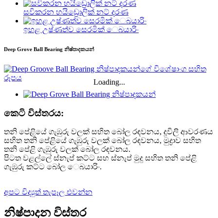
සවිකරන හයිඩ්‍රොලික් නට් දරණ
ඉහළ උෂ්ණත්ව සෙරමික් ෙබයාරිං
Deep Grove Ball Bearing නිෂ්පාදකයන්
Loading...
කෙටි විස්තරය:
තනි පේළියේ ගැඹුරු වලක් සහිත බෝල රඳවනය, දූවිලි ආවරණය
සහිත තනි පේළියේ ගැඹුරු වලක් බෝල රඳවනය, මුද්‍රාව සහිත
තනි පේළි ගැඹුරු වලක් බෝල රඳවනය.
පිටත වළල්ලේ ස්නැප් කට්ට සහ ස්නැප් මුදු සහිත තනි පේළි
ගැඹුරු කට්ට බෝල ෙබයාරිං.
අපට විද්‍යුත් තැපෑල එවන්න
නිෂ්පාදන විස්තර