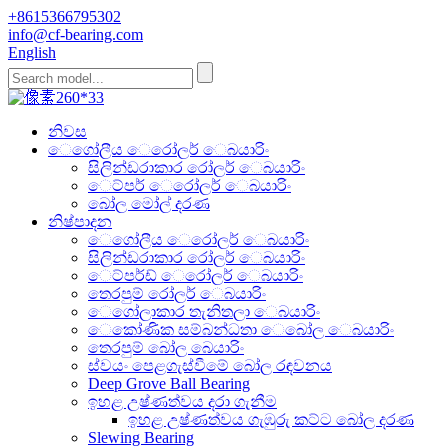
+8615366795302
info@cf-bearing.com
English
නිවස
ෙගෝලීය ෙරෝලර් ෙබයාරිං
සිලින්ඩරාකාර රෝලර් ෙබයාරිං
ෙට්පර් ෙරෝලර් ෙබයාරිං
බෝල මෝල් දරණ
නිෂ්පාදන
ෙගෝලීය ෙරෝලර් ෙබයාරිං
සිලින්ඩරාකාර රෝලර් ෙබයාරිං
ෙට්පර්ඩ් ෙරෝලර් ෙබයාරිං
තෙරපුම් රෝලර් ෙබයාරිං
ෙගෝලාකාර තැනිතලා ෙබයාරිං
ෙකෝණික සම්බන්ධතා ෙබෝල ෙබයාරිං
තෙරපුම් බෝල බෙයාරිං
ස්වයං පෙළගැස්වීමේ බෝල රඳවනය
Deep Grove Ball Bearing
ඉහළ උෂ්ණත්වය දරා ගැනීම
ඉහළ උෂ්ණත්වය ගැඹුරු කට්ට බෝල දරණ
Slewing Bearing