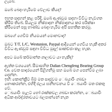
ලැබේ.
ඔබේ බෙදා හැරීමේ වේලාව කීයද?
ඉහත සඳහන් කළ පරිදි, ඔබේ ඇණවුම සඳහා විවිධ නැව්ගත
කිරීම් තිබේ. සියලුම නිෂ්පාදන නිෂ්පාදනය කර පරීක්ෂා
කිරීමෙන් පසු භාණ්ඩ බෙදා හැරීම අපි සහතික කරමු.
ඔබගේ ගෙවීම් නියමයන් මොනවාද?
ඔබට T/T, L/C, Westunion, Paypal ආදියෙන් ගෙවිය හැකි අතර
විවිධ ඇණවුම් සඳහා විවිධ මුදල් සාකච්ඡා කළ හැක.
අපට ඔබේ කර්මාන්ත ශාලාවට යා හැකිද?
ඇත්ත වශයෙන්. සීමාසහිත Dalian Chengfeng Bearing Group
Co. වෙත සාදරයෙන් පිළිගනිමු සහ ඔබේ මග පෙන්වීම ලබා
දෙන්න.
ඉඟි: කොන්ක්‍රීට් බිම් මත සෘජුවම ෙබයාරිං ගබඩා
නොකරන්න, එහිදී ජලය ඝනීභවනය වී ෙබයාරිං මත එකතු
වේ.
ෙබයාරිං පැලට් හෝ රාක්කවල ගබඩා කරන්න, ෙබයාරිං
අධික ආර්ද්රතාවයට බලපාන්නේ නැත