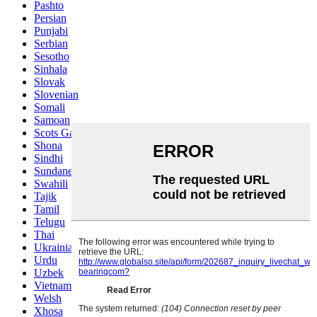
Pashto
Persian
Punjabi
Serbian
Sesotho
Sinhala
Slovak
Slovenian
Somali
Samoan
Scots Gaelic
Shona
Sindhi
Sundanese
Swahili
Tajik
Tamil
Telugu
Thai
Ukrainian
Urdu
Uzbek
Vietnamese
Welsh
Xhosa