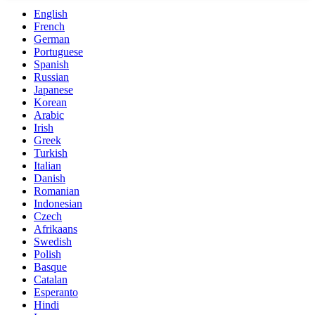
English
French
German
Portuguese
Spanish
Russian
Japanese
Korean
Arabic
Irish
Greek
Turkish
Italian
Danish
Romanian
Indonesian
Czech
Afrikaans
Swedish
Polish
Basque
Catalan
Esperanto
Hindi