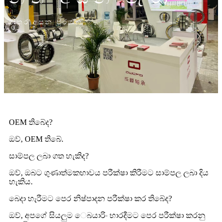
නිතර අසන ප්රශ්න
OEM තිබේද?
ඔව්, OEM තිබේ.
සාම්පල ලබා ගත හැකිද?
ඔව්, ඔබට ගුණාත්මකභාවය පරීක්ෂා කිරීමට සාම්පල ලබා දිය
හැකිය.
බෙදා හැරීමට පෙර නිෂ්පාදන පරීක්ෂා කර තිබේද?
ඔව්, අපගේ සියලුම ෙබයාරිං භාරදීමට පෙර පරීක්ෂා කරනු