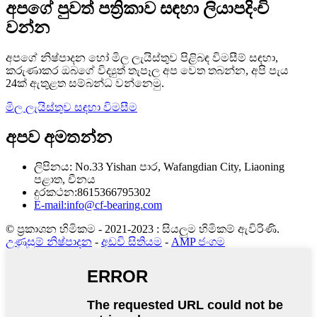
අපගේ පුවත් පත්‍රිකාව සඳහා ලියාපදිංචි
වන්න
අපගේ නිෂ්පාදන හෝ මිල ලැයිස්තුව පිළිබඳ විමසීම් සඳහා,
කරුණාකර ඔබගේ විද්‍යුත් තැපෑල අප වෙත තබන්න, අපි පැය
24ක් ඇතුළත සම්බන්ධ වන්නෙමු.
මිල ලැයිස්තුව සඳහා විමසීම
අපව අමතන්න
ලිපිනය: No.33 Yishan පාර, Wafangdian City, Liaoning
පළාත, චීනය
දුරකථන:8615366795302
E-mail:info@cf-bearing.com
© ප්‍රකාශන හිමිකම - 2021-2023 : සියලුම හිමිකම් ඇවිරිණි.
උණුසුම් නිෂ්පාදන
-
අඩවි සිතියම
-
AMP ජංගම