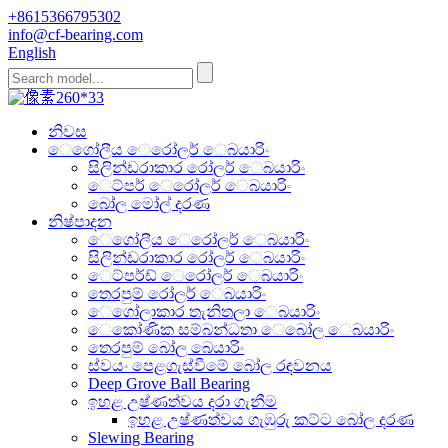
+8615366795302
info@cf-bearing.com
English
නිවස
ෙගෝලීය ෙරෝලර් ෙබයාරිං
සිලින්ඩරාකාර රෝලර් ෙබයාරිං
ෙට්පර් ෙරෝලර් ෙබයාරිං
බෝල මෝල් දරණ
නිෂ්පාදන
ෙගෝලීය ෙරෝලර් ෙබයාරිං
සිලින්ඩරාකාර රෝලර් ෙබයාරිං
ෙට්පර්ඩ් ෙරෝලර් ෙබයාරිං
තෙරපුම් රෝලර් ෙබයාරිං
ෙගෝලාකාර තැනිතලා ෙබයාරිං
ෙකෝණික සම්බන්ධතා ෙබෝල ෙබයාරිං
තෙරපුම් බෝල බෙයාරිං
ස්වයං පෙළගැස්වීමේ බෝල රඳවනය
Deep Grove Ball Bearing
ඉහළ උෂ්ණත්වය දරා ගැනීම
ඉහළ උෂ්ණත්වය ගැඹුරු කට්ට බෝල දරණ
Slewing Bearing