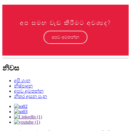
අප සමඟ වැඩ කිරීමට අවශ්‍යද?
අපව අමතන්න
නිවස
අපි ගැන
නිෂ්පාදන
අපව අමතන්න
නිතර අසන පැන