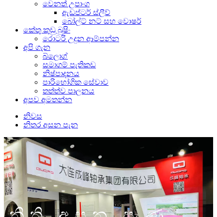
වෙනත් උපාංග
ඇඩප්ටර් ස්ලීව්
බෝල්ට් නට් සහ වොෂර්
කේතු කුඩු බුෂිං
රොටරි උදුන ආම්පන්න
අපි ගැන
බ්ලොග්
සමාගම් පැතිකඩ
නිෂ්පාදනය
පාරිභෝගික සේවාව
තත්ත්ව පාලනය
අපව අමතන්න
නිවස
නිතර අසන පැන
නිති අසන පැණ