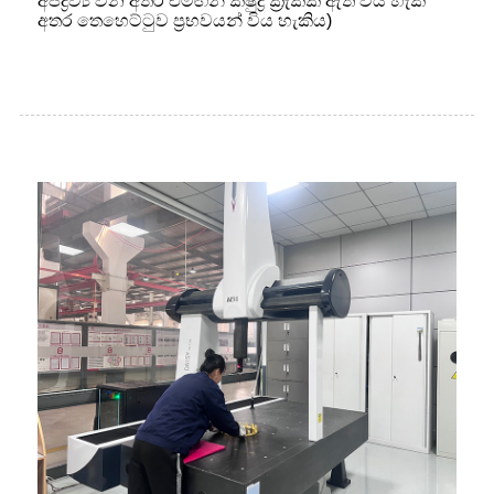
අපද්‍රව්‍ය වන අතර එමඟින් ක්ෂුද්‍ර ක්‍රැක්ක් ඇති විය හැකි
අතර තෙහෙට්ටුව ප්‍රභවයන් විය හැකිය)