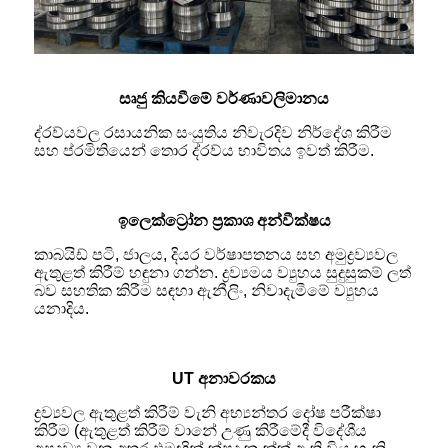
සෘජු කියවීමේ වර්ණාවලිමානය
ද්රව්යවල රසායනික සංයුතිය නිවැරදිව නිර්දේශ කිරීම
සහ ප්රමිතියෙන් තොර ද්රව්ය භාවිතය ඉවත් කිරීම.
ඉලෙක්ට්‍රෝන ප්‍රකාශ අන්වීක්ෂය
කාබයිඩ් පටි, ජාලය, දියර වර්ෂාපතනය සහ අමුද්‍රව්‍යවල
ඇතුළත් කිරීම් හඳුනා ගන්න. ද්‍රව්‍යමය ව්‍යුහය සුදුසුකම් ලත්
බව සහතික කිරීම සඳහා ඇනීලිං, නිවාදැමීමේ ව්‍යුහය
යනාදිය.
UT අනාවරකය
ද්‍රව්‍යවල ඇතුළත් කිරීම් වැනි අභ්‍යන්තර දෝෂ පරීක්ෂා
කිරීම (ඇතුළත් කිරීම් වානේ උණු කිරීමේදී විදේශීය