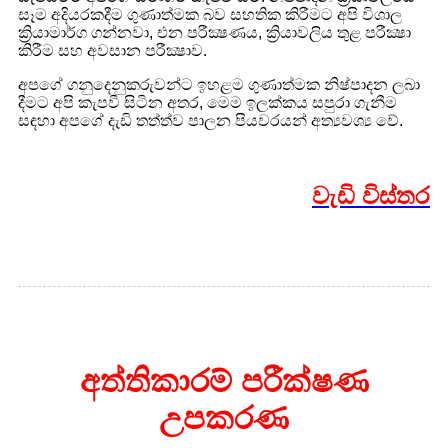
සෑම අදියරකදීම ගුණාත්මක බව සහතික කිරීමට අපි විශාල
ක්‍රියාමාර්ග ගන්නවා, එන පරීක්‍ෂණය, ක්‍රියාවලිය තුළ පරීක්‍ෂා
කිරීම සහ අවසාන පරීක්‍ෂාව.
අපගේ ගනුදෙනුකරුවන්ට ඉහළම ගුණාත්මක නිෂ්පාදන ලබා
දීමට අපි කැපවී සිටින අතර, මෙම ඉලක්කය සපුරා ගැනීම
සඳහා අපගේ දැඩි තත්ත්ව පාලන පියවරයන් අත්‍යවශ්‍ය වේ.
වැඩි විස්තර
අත්තිකාරම් පරීක්ෂණ
උපකරණ