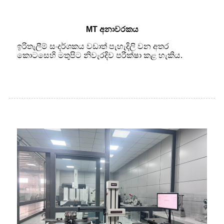
MT අනාවරකය
ඉරිතැලීම් සංදර්ශකය වඩාත් පැහැදිලි වන අතර
කොටසෙහි මතුපිට නිවැරදිව පරීක්ෂා කළ හැකිය.