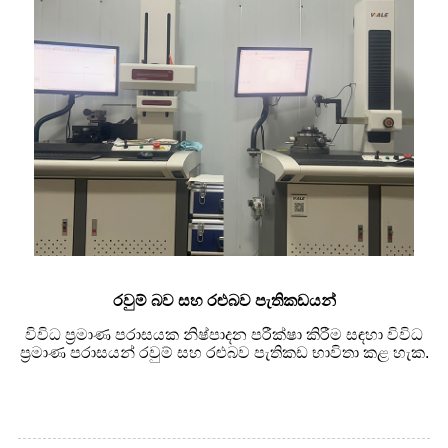
රවුම් බව සහ රළුබව පැතිකඩයන්
විවිධ ප්‍රමාණ පරාසයක නිෂ්පාදන පරීක්ෂා කිරීම සඳහා විවිධ
ප්‍රමාණ පරාසයන් රවුම් සහ රළුබව පැතිකඩ භාවිතා කළ හැක.