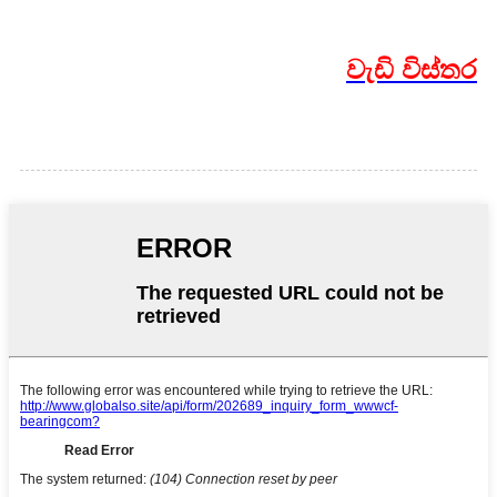
වැඩි විස්තර