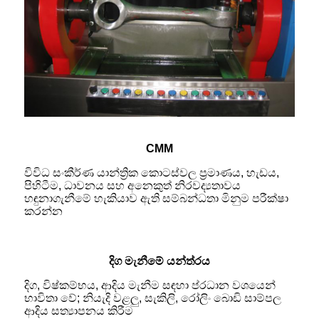
CMM
විවිධ සංකීර්ණ යාන්ත්‍රික කොටස්වල ප්‍රමාණය, හැඩය,
පිහිටීම, ධාවනය සහ අනෙකුත් නිරවද්‍යතාවය
හඳුනාගැනීමේ හැකියාව ඇති සම්බන්ධතා මිනුම පරීක්ෂා
කරන්න
දිග මැනීමේ යන්ත්රය
දිග, විෂ්කම්භය, ආදිය මැනීම සඳහා ප්රධාන වශයෙන්
භාවිතා වේ; නියැදි වළලු, සැකිලි, රෝලිං බොඩි සාම්පල
ආදිය සත්‍යාපනය කිරීම