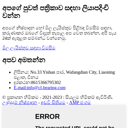
අපගේ පුවත් පත්‍රිකාව සඳහා ලියාපදිංචි
වන්න
අපගේ නිෂ්පාදන හෝ මිල ලැයිස්තුව පිළිබඳ විමසීම් සඳහා,
කරුණාකර ඔබගේ විද්‍යුත් තැපෑල අප වෙත තබන්න, අපි පැය
24ක් ඇතුළත සම්බන්ධ වන්නෙමු.
මිල ලැයිස්තුව සඳහා විමසීම
අපව අමතන්න
ලිපිනය: No.33 Yishan පාර, Wafangdian City, Liaoning
පළාත, චීනය
දුරකථන:8615366795302
E-mail:info@cf-bearing.com
© ප්‍රකාශන හිමිකම - 2021-2023 : සියලුම හිමිකම් ඇවිරිණි.
උණුසුම් නිෂ්පාදන
-
අඩවි සිතියම
-
AMP ජංගම