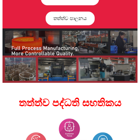
තත්ත්ව පාලනය
තත්ත්ව පද්ධති සහතිකය