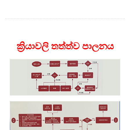
ක්‍රියාවලි තත්ත්ව පාලනය