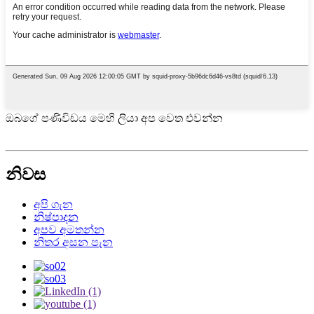
ඔබගේ පණිවිඩය මෙහි ලියා අප වෙත එවන්න
නිවස
අපි ගැන
නිෂ්පාදන
අපව අමතන්න
නිතර අසන පැන