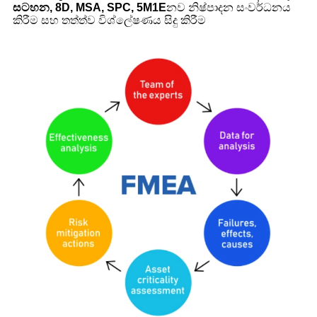
සටහන, 8D, MSA, SPC, 5M1E
නව නිෂ්පාදන සංවර්ධනය
කිරීම සහ තත්ත්ව විශ්ලේෂණය සිදු කිරීම