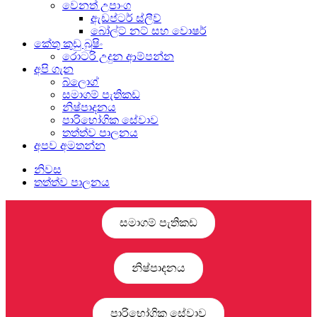
වෙනත් උපාංග
ඇඩප්ටර් ස්ලීව්
බෝල්ට් නට් සහ වොෂර්
කේතු කුඩු බුෂිං
රොටරි උදුන ආම්පන්න
අපි ගැන
බ්ලොග්
සමාගම් පැතිකඩ
නිෂ්පාදනය
පාරිභෝගික සේවාව
තත්ත්ව පාලනය
අපව අමතන්න
නිවස
තත්ත්ව පාලනය
සමාගම් පැතිකඩ
නිෂ්පාදනය
පාරිභෝගික සේවාව