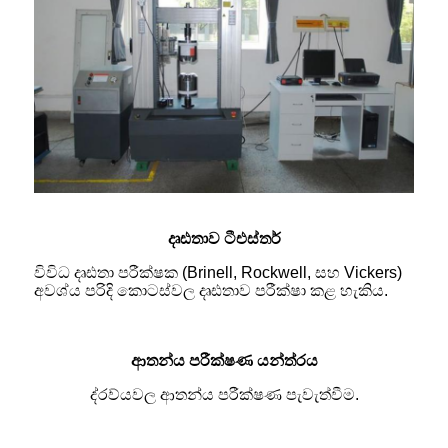
දෘඪතාව ටී
එස්තර්
විවිධ දෘඪතා පරීක්ෂක (Brinell, Rockwell, සහ Vickers)
අවශ්ය පරිදි කොටස්වල දෘඪතාව පරීක්ෂා කළ හැකිය.
ආතන්ය පරීක්ෂණ යන්ත්රය
ද්රව්යවල ආතන්ය පරීක්ෂණ පැවැත්වීම.