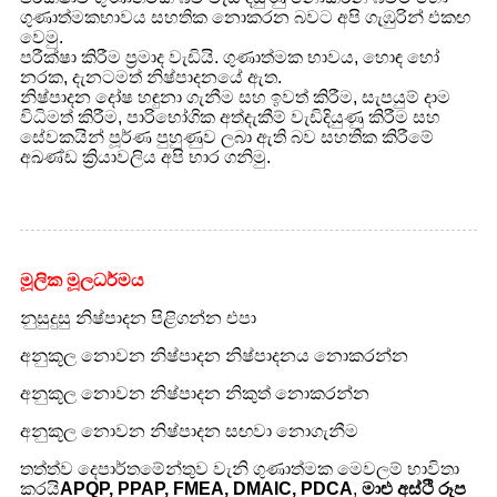
ගුණාත්මකභාවය සහතික නොකරන බවට අපි ගැඹුරින් එකඟ
වෙමු.
පරීක්ෂා කිරීම ප්‍රමාද වැඩියි. ගුණාත්මක භාවය, හොඳ හෝ
නරක, දැනටමත් නිෂ්පාදනයේ ඇත.
නිෂ්පාදන දෝෂ හඳුනා ගැනීම සහ ඉවත් කිරීම, සැපයුම් දාම
විධිමත් කිරීම, පාරිභෝගික අත්දැකීම් වැඩිදියුණු කිරීම සහ
සේවකයින් පූර්ණ පුහුණුව ලබා ඇති බව සහතික කිරීමේ
අඛණ්ඩ ක්‍රියාවලිය අපි භාර ගනිමු.
මූලික මූලධර්මය
නුසුදුසු නිෂ්පාදන පිළිගන්න එපා
අනුකූල නොවන නිෂ්පාදන නිෂ්පාදනය නොකරන්න
අනුකූල නොවන නිෂ්පාදන නිකුත් නොකරන්න
අනුකූල නොවන නිෂ්පාදන සඟවා නොගැනීම
තත්ත්ව දෙපාර්තමේන්තුව වැනි ගුණාත්මක මෙවලම් භාවිතා
කරයි
APQP, PPAP, FMEA, DMAIC, PDCA
,
මාළු අස්ථි රූප