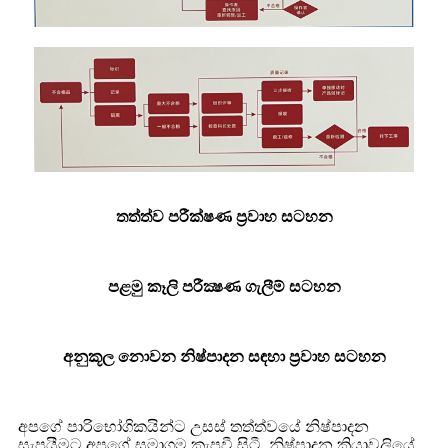
තත්ත්ව පරීක්ෂණ ප්‍රවාහ සටහන
පළමු කෑලි පරීක්‍ෂණ ගැලීම් සටහන
අනුකූල නොවන නිෂ්පාදන සඳහා ප්‍රවාහ සටහන
අපගේ පාරිභෝගිකයින්ට උසස් තත්ත්වයේ නිෂ්පාදන
සැපයීමට අපගේ සමාගම කැපවී සිටී. නිෂ්පාදන ක්‍රියාවලියේ