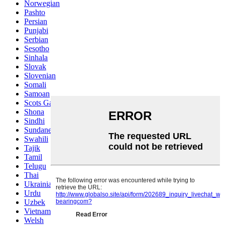
Norwegian
Pashto
Persian
Punjabi
Serbian
Sesotho
Sinhala
Slovak
Slovenian
Somali
Samoan
Scots Gaelic
Shona
Sindhi
Sundanese
Swahili
Tajik
Tamil
Telugu
Thai
Ukrainian
Urdu
Uzbek
Vietnamese
Welsh