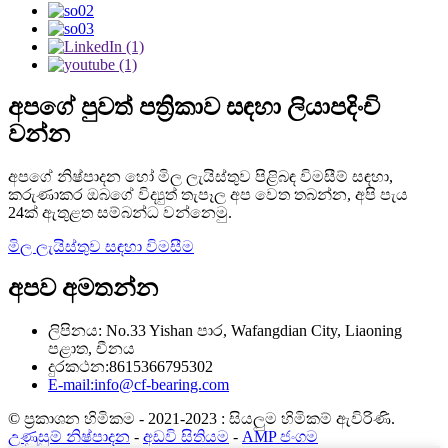
අපගේ පුවත් පත්‍රිකාව සඳහා ලියාපදිංචි
වන්න
අපගේ නිෂ්පාදන හෝ මිල ලැයිස්තුව පිළිබඳ විමසීම් සඳහා,
කරුණාකර ඔබගේ විද්‍යුත් තැපෑල අප වෙත තබන්න, අපි පැය
24ක් ඇතුළත සම්බන්ධ වන්නෙමු.
මිල ලැයිස්තුව සඳහා විමසීම
අපව අමතන්න
ලිපිනය: No.33 Yishan පාර, Wafangdian City, Liaoning
පළාත, චීනය
දුරකථන:8615366795302
E-mail:info@cf-bearing.com
© ප්‍රකාශන හිමිකම - 2021-2023 : සියලුම හිමිකම් ඇවිරිණි.
උණුසුම් නිෂ්පාදන
-
අඩවි සිතියම
-
AMP ජංගම