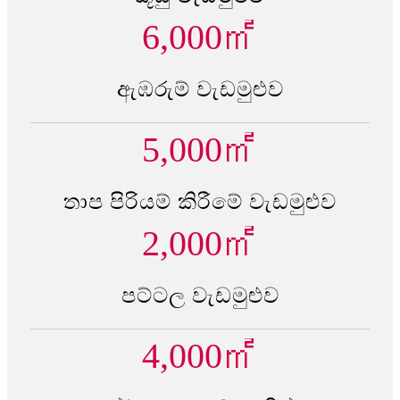
6,000
㎡
ඇඹරුම් වැඩමුළුව
5,000
㎡
තාප පිරියම් කිරීමේ වැඩමුළුව
2,000
㎡
පට්ටල වැඩමුළුව
4,000
㎡