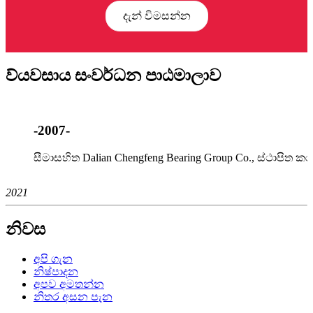
දැන් විමසන්න
ව්යවසාය සංවර්ධන පාඨමාලාව
-2007-
සීමාසහිත Dalian Chengfeng Bearing Group Co., ස්ථාපිත ක
2021
නිවස
අපි ගැන
නිෂ්පාදන
අපව අමතන්න
නිතර අසන පැන