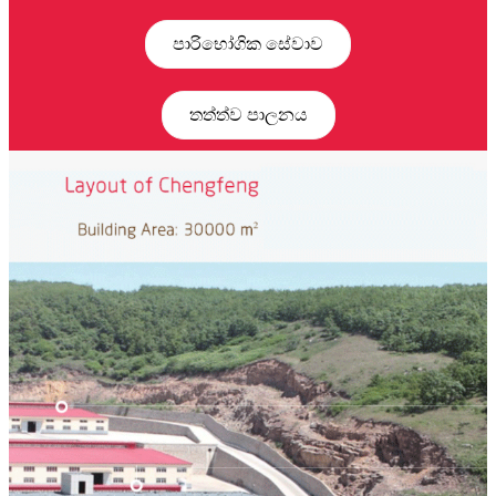
පාරිභෝගික සේවාව
තත්ත්ව පාලනය