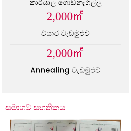
කාර්යාල ගොඩනැගිල්ල
2,000
㎡
ව්යාජ වැඩමුළුව
2,000
㎡
Annealing වැඩමුළුව
සමාගම් සහතිකය