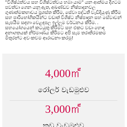
"විශිෂ්ඨත්වය සහ විශිෂ්ටත්වය හඹා යාම" යන ආත්මය දිගටම
පවත්වා ගෙන යනු ඇත, අඛණ්ඩව නිෂ්පාදනවල
ගුණාත්මකභාවය ප්‍රශස්ත කිරීම, සේවා පද්ධති වැඩිදියුණු කිරීම
සහ පාරිභෝගිකයින්ට වඩාත් විශිෂ්ට නිෂ්පාදන සහ සේවාවන්
සැපයීම සඳහා වෙළඳපල ඉල්ලුම වර්ධනය කිරීම. .
සහයෝගයෙන් කටයුතු කිරීමට සහ එකට වඩා හොඳ
අනාගතයක් නිර්මාණය කිරීමට අපි සෑම තරාතිරමකම
මිතුරන්ට අවංකවම ආරාධනා කරමු!
4,000
㎡
රෝලර් වැඩමුළුව
3,000
㎡
කූඩු වැඩමුළුව