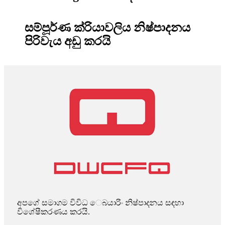
සම්පූර්ණ ක්රියාවලිය නිෂ්පාදනය
පිරිවැය අඩු කරයි
අපගේ සමාගම විවිධ ෙබයාරිං නිෂ්පාදනය සඳහා
විශේෂීකරණය කරයි.