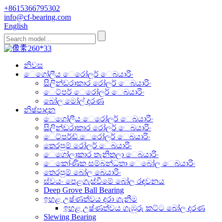
+8615366795302
info@cf-bearing.com
English
නිවස
ෙගෝලීය ෙරෝලර් ෙබයාරිං
සිලින්ඩරාකාර රෝලර් ෙබයාරිං
ෙට්පර් ෙරෝලර් ෙබයාරිං
බෝල මෝල් දරණ
නිෂ්පාදන
ෙගෝලීය ෙරෝලර් ෙබයාරිං
සිලින්ඩරාකාර රෝලර් ෙබයාරිං
ෙට්පර්ඩ් ෙරෝලර් ෙබයාරිං
තෙරපුම් රෝලර් ෙබයාරිං
ෙගෝලාකාර තැනිතලා ෙබයාරිං
ෙකෝණික සම්බන්ධතා ෙබෝල ෙබයාරිං
තෙරපුම් බෝල බෙයාරිං
ස්වයං පෙළගැස්වීමේ බෝල රඳවනය
Deep Grove Ball Bearing
ඉහළ උෂ්ණත්වය දරා ගැනීම
ඉහළ උෂ්ණත්වය ගැඹුරු කට්ට බෝල දරණ
Slewing Bearing