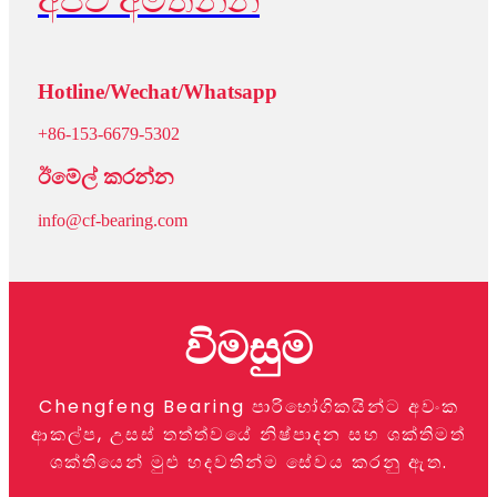
Hotline/Wechat/Whatsapp
+86-153-6679-5302
ඊමේල් කරන්න
info@cf-bearing.com
විමසුම
Chengfeng Bearing පාරිභෝගිකයින්ට අවංක
ආකල්ප, උසස් තත්ත්වයේ නිෂ්පාදන සහ ශක්තිමත්
ශක්තියෙන් මුළු හදවතින්ම සේවය කරනු ඇත.