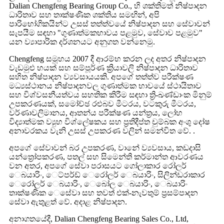
Dalian Chengfeng Bearing Group Co., හි ශක්තිමත් නිෂ්පාදන
ධාරිතාව සහ තාක්ෂණික ශක්තිය සමඟින්, අපි
පාරිභෝගිකයින්ට උසස් තත්ත්වයේ නිෂ්පාදන සහ සේවාවන්
සැපයීම සඳහා "ගුණාත්මකභාවය පළමුව, සේවාව පළමුව"
යන ව්‍යාපාරික දර්ශනයට අනුගත වන්නෙමු.
Chengfeng සමූහය 2007 දී ආරම්භ කරන ලද අතර නිෂ්පාදන
වැඩමුළු හයක් සහ සම්පූර්ණ ක්‍රියාවලි නිෂ්පාදන ධාරිතාව
සහිත නිෂ්පාදන ව්‍යවසායයකි. අපගේ තත්ත්ව පරීක්ෂණ
මධ්‍යස්ථානය නිෂ්පාදනවල ගුණාත්මක භාවයේ ස්ථායිතාව
සහ විශ්වසනීයත්වය සහතික කිරීම සඳහා ත්‍රි-ඛණ්ඩාංක මිනුම්
උපකරණයක්, සමෝච්ඡ රළුබව මීටරය, වටකුරු මීටරය,
වර්ණාවලිමානය, ආතන්ය පරීක්ෂණ යන්ත්‍රය, ලෝහ
විද්‍යාත්මක ව්‍යුහ විශ්ලේෂකය සහ ප්‍රතිදීප්ත චුම්බක අංශු දෝෂ
අනාවරකය වැනි උසස් උපකරණ වලින් සමන්විත වේ. .
අපගේ සේවාවන් බර උපකරණ, වානේ ව්‍යවසාය, කඩදාසි
යන්ත්‍රෝපකරණ, පතල් සහ සිමෙන්ති කර්මාන්ත ආවරණය
වන අතර, අපගේ සේවා පරාසයට ගෝලාකාර රෝලර්
ෙබයාරිං, ෙට්පර්ඩ් ෙරෝලර් ෙබයාරිං, සිලින්ඩරාකාර
ෙරෝලර් ෙබයාරිං, ෙබෝල ෙබයාරිං, ෙබයාරිං
තාක්ෂණික ෙසේවා සහ තවත් එක්-නැවතුම් ප්‍රසම්පාදන
සේවා ඇතුළත් වේ. අදාළ නිෂ්පාදන.
අනාගතයේදී, Dalian Chengfeng Bearing Sales Co., Ltd,