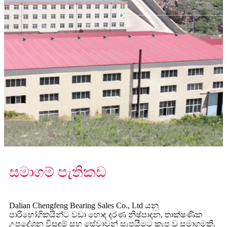
සමාගම් පැතිකඩ
Dalian Chengfeng Bearing Sales Co., Ltd යනු
පාරිභෝගිකයින්ට වඩා හොඳ දරණ නිෂ්පාදන, තාක්ෂණික
උපදේශන විසඳුම් සහ සේවාවන් සැපයීමට කැප වූ සමාගමකි.