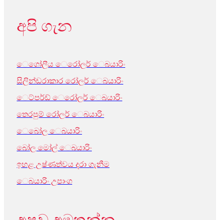
අපි ගැන
ෙගෝලීය ෙරෝලර් ෙබයාරිං
සිලින්ඩරාකාර රෝලර් ෙබයාරිං
ෙට්පර්ඩ් ෙරෝලර් ෙබයාරිං
තෙරපුම් රෝලර් ෙබයාරිං
ෙබෝල ෙබයාරිං
බෝල මෝල් ෙබයාරිං
ඉහළ උෂ්ණත්වය දරා ගැනීම
ෙබයාරිං උපාංග
අපව අමතන්න