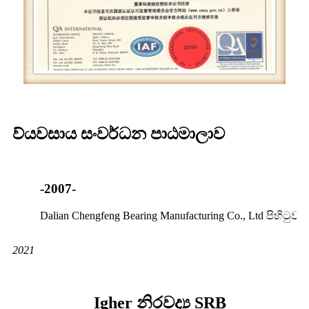
ව්යවසාය සංවර්ධන පාඨමාලාව
-2007-
Dalian Chengfeng Bearing Manufacturing Co., Ltd පිහිටුවන
2021
Igher නිරවද්‍ය SRB