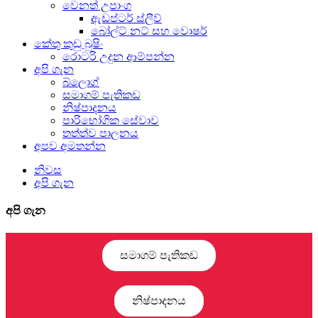
වෙනත් උපාංග
ඇඩප්ටර් ස්ලීව්
බෝල්ට් නට් සහ වොෂර්
කේතු කුඩු බුෂිං
රොටරි උදුන ආම්පන්න
අපි ගැන
බ්ලොග්
සමාගම් පැතිකඩ
නිෂ්පාදනය
පාරිභෝගික සේවාව
තත්ත්ව පාලනය
අපව අමතන්න
නිවස
අපි ගැන
අපි ගැන
සමාගම් පැතිකඩ
නිෂ්පාදනය