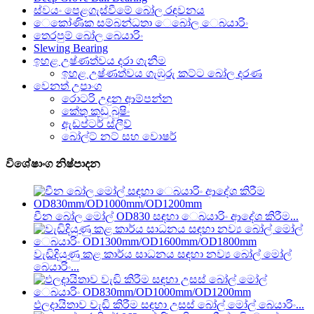
ස්වයං පෙළගැස්වීමේ බෝල රඳවනය
ෙකෝණික සම්බන්ධතා ෙබෝල ෙබයාරිං
තෙරපුම් බෝල බෙයාරිං
Slewing Bearing
ඉහළ උෂ්ණත්වය දරා ගැනීම
ඉහළ උෂ්ණත්වය ගැඹුරු කට්ට බෝල දරණ
වෙනත් උපාංග
රොටරි උදුන ආම්පන්න
කේතු කුඩු බුෂිං
ඇඩප්ටර් ස්ලීව්
බෝල්ට් නට් සහ වොෂර්
විශේෂාංග නිෂ්පාදන
චීන බෝල මෝල් OD830 සඳහා ෙබයාරිං ආදේශ කිරීම...
වැඩිදියුණු කළ කාර්ය සාධනය සඳහා නව්‍ය බෝල් මෝල්
බෙයාරිං...
ඵලදායිතාව වැඩි කිරීම සඳහා උසස් බෝල් මෝල් බෙයාරිං...