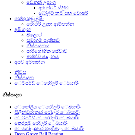
වෙනත් උපාංග
ඇඩප්ටර් ස්ලීව්
බෝල්ට් නට් සහ වොෂර්
කේතු කුඩු බුෂිං
රොටරි උදුන ආම්පන්න
අපි ගැන
බ්ලොග්
සමාගම් පැතිකඩ
නිෂ්පාදනය
පාරිභෝගික සේවාව
තත්ත්ව පාලනය
අපව අමතන්න
නිවස
නිෂ්පාදන
ෙට්පර්ඩ් ෙරෝලර් ෙබයාරිං
නිෂ්පාදන
ෙගෝලීය ෙරෝලර් ෙබයාරිං
සිලින්ඩරාකාර රෝලර් ෙබයාරිං
ෙට්පර්ඩ් ෙරෝලර් ෙබයාරිං
තෙරපුම් රෝලර් ෙබයාරිං
ෙගෝලාකාර තැනිතලා ෙබයාරිං
Deep Grove Ball Bearing