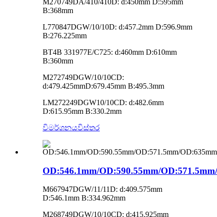
M270749DA/410/410D: d:450mm D:595mm
B:368mm
L770847DGW/10/10D: d:457.2mm D:596.9mm
B:276.225mm
BT4B 331977E/C725: d:460mm D:610mm
B:360mm
M272749DGW/10/10CD:
d:479.425mmD:679.45mm B:495.3mm
LM272249DGW10/10CD: d:482.6mm
D:615.95mm B:330.2mm
විමර්ශනය
විස්තර
OD:546.1mm/OD:590.55mm/OD:571.5m
M667947DGW/11/11D: d:409.575mm
D:546.1mm B:334.962mm
M268749DGW/10/10CD: d:415.925mm