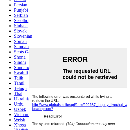
Persian
Punjabi
Serbian
Sesotho
Sinhala
Slovak
Slovenian
Somali
Samoan
Scots Gaelic
Shona
Sindhi
Sundanese
Swahili
Tajik
Tamil
Telugu
Thai
Ukrainian
Urdu
Uzbek
Vietnamese
Welsh
Xhosa