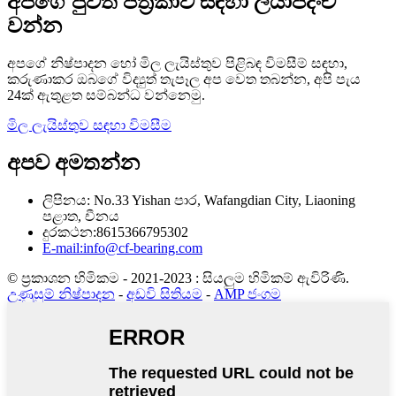
අපගේ පුවත් පත්‍රිකාව සඳහා ලියාපදිංචි
වන්න
අපගේ නිෂ්පාදන හෝ මිල ලැයිස්තුව පිළිබඳ විමසීම් සඳහා,
කරුණාකර ඔබගේ විද්‍යුත් තැපෑල අප වෙත තබන්න, අපි පැය
24ක් ඇතුළත සම්බන්ධ වන්නෙමු.
මිල ලැයිස්තුව සඳහා විමසීම
අපව අමතන්න
ලිපිනය: No.33 Yishan පාර, Wafangdian City, Liaoning
පළාත, චීනය
දුරකථන:8615366795302
E-mail:info@cf-bearing.com
© ප්‍රකාශන හිමිකම - 2021-2023 : සියලුම හිමිකම් ඇවිරිණි.
උණුසුම් නිෂ්පාදන
-
අඩවි සිතියම
-
AMP ජංගම