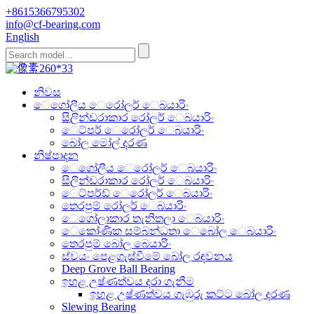
+8615366795302
info@cf-bearing.com
English
නිවස
ෙගෝලීය ෙරෝලර් ෙබයාරිං
සිලින්ඩරාකාර රෝලර් ෙබයාරිං
ෙට්පර් ෙරෝලර් ෙබයාරිං
බෝල මෝල් දරණ
නිෂ්පාදන
ෙගෝලීය ෙරෝලර් ෙබයාරිං
සිලින්ඩරාකාර රෝලර් ෙබයාරිං
ෙට්පර්ඩ් ෙරෝලර් ෙබයාරිං
තෙරපුම් රෝලර් ෙබයාරිං
ෙගෝලාකාර තැනිතලා ෙබයාරිං
ෙකෝණික සම්බන්ධතා ෙබෝල ෙබයාරිං
තෙරපුම් බෝල බෙයාරිං
ස්වයං පෙළගැස්වීමේ බෝල රඳවනය
Deep Grove Ball Bearing
ඉහළ උෂ්ණත්වය දරා ගැනීම
ඉහළ උෂ්ණත්වය ගැඹුරු කට්ට බෝල දරණ
Slewing Bearing