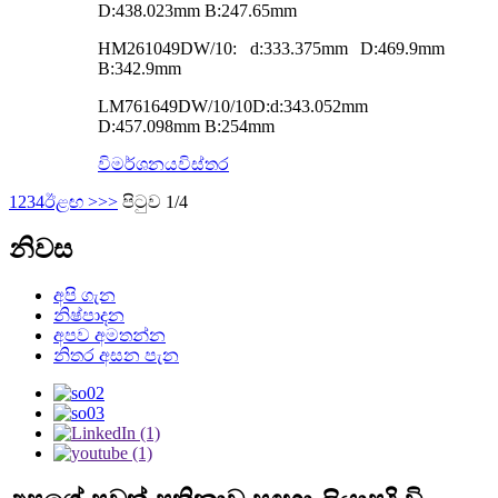
D:438.023mm B:247.65mm
HM261049DW/10: d:333.375mm D:469.9mm
B:342.9mm
LM761649DW/10/10D:d:343.052mm
D:457.098mm B:254mm
විමර්ශනය
විස්තර
1
2
3
4
ඊළඟ >
>>
පිටුව 1/4
නිවස
අපි ගැන
නිෂ්පාදන
අපව අමතන්න
නිතර අසන පැන