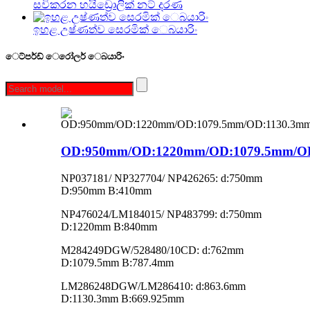
සවිකරන හයිඩ්‍රොලික් නට් දරණ
ඉහළ උෂ්ණත්ව සෙරමික් ෙබයාරිං
ෙට්පර්ඩ් ෙරෝලර් ෙබයාරිං
OD:950mm/OD:1220mm/OD:1079.5mm/O
NP037181/ NP327704/ NP426265: d:750mm
D:950mm B:410mm
NP476024/LM184015/ NP483799: d:750mm
D:1220mm B:840mm
M284249DGW/528480/10CD: d:762mm
D:1079.5mm B:787.4mm
LM286248DGW/LM286410: d:863.6mm
D:1130.3mm B:669.925mm