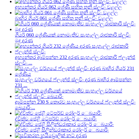
අභ්‍යන්තර ගියර් 062 ශ්‍රේණි සහිත තුනී ස්ලූවිං වළල්ල
බාහිර ගියර් 061 ශ්‍රේණි සහිත තුනී ස්ලූවිං වළල්ල
ගියර් 060 ශ්‍රේණියක් නොමැතිව සැහැල්ලු රාජකාරි ස්ලූවිං
මුදු දරණ
අභ්‍යන්තර ආම්පන්න 232 දරණ සැහැල්ලු රාජකාරි ෆ්ලැන්ජ්
ස්ලූවිං ...
සැහැල්ලු වර්ගයේ ෆ්ලැන්ජ් ස්ලූවිං දරණ බාහිර ආම්පන්න
231 ...
ආම්පන්න 230 S තොරව සැහැල්ලු වර්ගයේ ෆ්ලැන්ජ් ස්ලූවිං
බෙයාරිං...
ද්විත්ව පේළි ටේපර්ඩ් රෝලර් ෙබයාරිං
ද්විත්ව පේළි සිලින්ඩරාකාර රෝලර් ෙබයාරිං