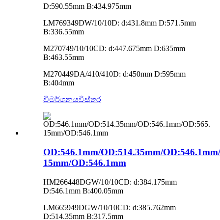
D:590.55mm B:434.975mm
LM769349DW/10/10D: d:431.8mm D:571.5mm
B:336.55mm
M270749/10/10CD: d:447.675mm D:635mm
B:463.55mm
M270449DA/410/410D: d:450mm D:595mm
B:404mm
විමර්ශනය
විස්තර
OD:546.1mm/OD:514.35mm/OD:546.1mm/
15mm/OD:546.1mm
HM266448DGW/10/10CD: d:384.175mm
D:546.1mm B:400.05mm
LM665949DGW/10/10CD: d:385.762mm
D:514.35mm B:317.5mm