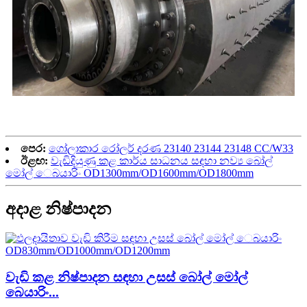
පෙර:
ගෝලාකාර රෝලර් දරණ 23140 23144 23148 ​​CC/W33
ඊළඟ:
වැඩිදියුණු කළ කාර්ය සාධනය සඳහා නව්‍ය බෝල්
මෝල් ෙබයාරිං OD1300mm/OD1600mm/OD1800mm
අදාළ නිෂ්පාදන
වැඩි කළ නිෂ්පාදන සඳහා උසස් බෝල් මෝල්
බෙයාරිං...