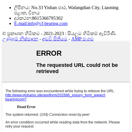
ලිපිනය: No.33 Yishan පාර, Wafangdian City, Liaoning
පළාත, චීනය
දුරකථන:8615366795302
E-mail:info@cf-bearing.com
© ප්‍රකාශන හිමිකම - 2021-2023 : සියලුම හිමිකම් ඇවිරිණි.
උණුසුම් නිෂ්පාදන
-
අඩවි සිතියම
-
AMP ජංගම