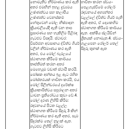
නොමැතිව නිර්මාණය කර ඇති
භාවිතා කරන ස්වයං-
අතර එමඟින් ඉහළ ද්‍රව්‍යමය
පෙළගැස්වීමේ රෝලර්
උෂ්ණත්වය සහ කලාපීය
රඳවනයේ අභ්‍යන්තර
උෂ්ණත්ව වෙනස්කම්
වළල්ලේ ද්විත්ව ගියර් පැති
හේතුවෙන් මෝල නිෂ්පාදන
ඇති අතර, ඒ දෙකෙහිම
ක්‍රියාවලියේදී ඇති වන තාප
ස්ථානගත කිරීමේ කාර්යය
ප්‍රසාරණය සහ හැකිලීම පිළිබඳ
ඇත. අක්ෂීය ස්ලයිඩින්
ගැටළුව විසඳයි. ස්ථාවර:
ශ්‍රිතයක් නොමැත.4. ස්වයං-
විසර්ජන අවසානය ද්විත්ව ගියර්
ගැලපෙන රෝලර් තෙල්
වලින් නිර්මාණය කර ඇති
සිදුරු තුනක් ඇත
අතර, එය මෝල් බැරලයේ
ස්ථානගත කිරීමේ කාර්යය
තෘප්තිමත් කරන අතර
මෙහෙයුම වඩාත් ස්ථායී කරයි.
පෝෂක අන්තය ඉළ ඇට රහිත
මෝස්තරයක් භාවිතා කරයි, එය
මෝල් සිලින්ඩරයේ දුරේක්ෂ
ක්‍රියාකාරිත්වය සපුරාලන අතර
ධාවන ප්‍රතිරෝධය කුඩා වේ.4.
මෝල් දරණ ලිහිසි කිරීම:
රඳවනයේ පිටත වළල්ල
ස්ථානගත කිරීමේ සිදුරු 3 කින්
නිර්මාණය කර ඇති අතර, සෑම
සිදුරක්ම තෙල් නූලක් ඇත.
ගැටළුව ලිහිසි කිරීමට