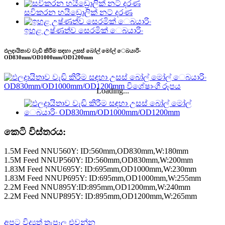
සවිකරන හයිඩ්‍රොලික් නට් දරණ
ඉහළ උෂ්ණත්ව සෙරමික් ෙබයාරිං
ඵලදායිතාව වැඩි කිරීම සඳහා උසස් බෝල් මෝල් ෙබයාරිං
OD830mm/OD1000mm/OD1200mm
Loading...
කෙටි විස්තරය:
1.5M Feed NNU560Y: ID:560mm,OD830mm,W:180mm
1.5M Feed NNUP560Y: ID:560mm,OD830mm,W:200mm
1.83M Feed NNU695Y: ID:695mm,OD1000mm,W:230mm
1.83M Feed NNUP695Y: ID:695mm,OD1000mm,W:255mm
2.2M Feed NNU895Y:ID:895mm,OD1200mm,W:240mm
2.2M Feed NNUP895Y: ID:895mm,OD1200mm,W:265mm
අපට විද්‍යුත් තැපෑල එවන්න