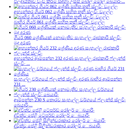
ඵලදායිතාව වැඩි කිරීම සඳහා උසස් බෝල් මෝල් බෙයාරිං...
අභ්‍යන්තර ගියර් 062 ශ්‍රේණි සහිත තුනී ස්ලූවිං වළල්ල
බාහිර ගියර් 061 ශ්‍රේණි සහිත තුනී ස්ලූවිං වළල්ල
ගියර් 060 ශ්‍රේණියක් නොමැතිව සැහැල්ලු රාජකාරි ස්ලූවිං
මුදු දරණ
අභ්‍යන්තර ආම්පන්න 232 දරණ සැහැල්ලු රාජකාරි ෆ්ලැන්ජ්
ස්ලූවිං ...
සැහැල්ලු වර්ගයේ ෆ්ලැන්ජ් ස්ලූවිං දරණ බාහිර ආම්පන්න
231 ...
ආම්පන්න 230 S තොරව සැහැල්ලු වර්ගයේ ෆ්ලැන්ජ් ස්ලූවිං
බෙයාරිං...
ද්විත්ව පේළි ටේපර්ඩ් රෝලර් ෙබයාරිං
ද්විත්ව පේළි සිලින්ඩරාකාර රෝලර් ෙබයාරිං