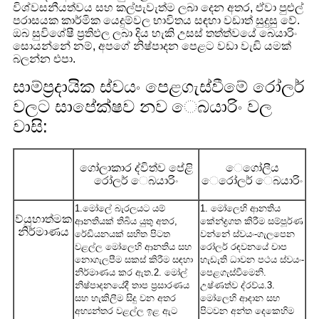
විශ්වසනීයත්වය සහ කල්පැවැත්ම ලබා දෙන අතර, ඒවා පුළුල්
පරාසයක කාර්මික යෙදුම්වල භාවිතය සඳහා වඩාත් සුදුසු වේ.
ඔබ සුවිශේෂී ප්‍රතිඵල ලබා දිය හැකි උසස් තත්ත්වයේ බෙයාරිං
සොයන්නේ නම්, අපගේ නිෂ්පාදන පෙළට වඩා වැඩි යමක්
බලන්න එපා.
සාම්ප්‍රදායික ස්වයං පෙළගැස්වීමේ රෝලර්
වලට සාපේක්ෂව නව ෙබයාරිං වල
වාසි:
ගෝලාකාර ද්විත්ව පේළි
ෙගෝලීය
රෝලර් ෙබයාරිං
ෙරෝලර් ෙබයාරිං
1.මෝලේ බැරලයට යම්
1. මෝලෙහි ආනතිය
ව්යුහාත්මක
ආනතියක් තිබිය යුතු අතර,
කේන්ද්‍රගත කිරීම සම්පූර්ණ
නිර්මාණය
රේඩියනයක් සහිත පිටත
වන්නේ ස්වයං-ගැලපෙන
වළල්ල මෝලෙහි ආනතිය සහ
රෝලර් රඳවනයේ චාප
නොගැලපීම සකස් කිරීම සඳහා
හැඩැති ධාවන පථය ස්වයං-
නිර්මාණය කර ඇත.2. මෝල්
පෙළගැස්වීමෙනි.
නිෂ්පාදනයේදී තාප ප්‍රසාරණය
උෂ්ණත්ව ද්රව්ය.3.
සහ හැකිලීම සිදු වන අතර
මෝලෙහි ආදාන සහ
අභ්‍යන්තර වළල්ල ඉළ ඇට
පිටවන අන්ත දෙකෙහිම