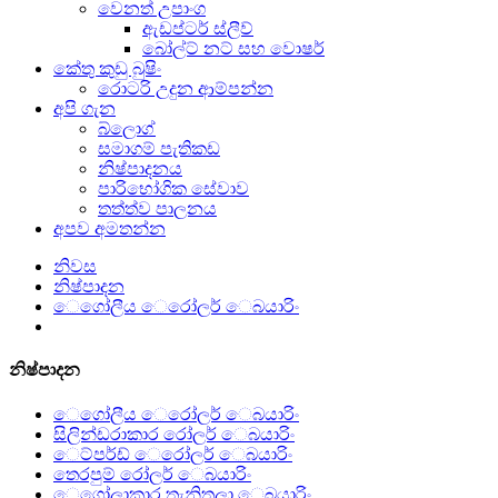
වෙනත් උපාංග
ඇඩප්ටර් ස්ලීව්
බෝල්ට් නට් සහ වොෂර්
කේතු කුඩු බුෂිං
රොටරි උදුන ආම්පන්න
අපි ගැන
බ්ලොග්
සමාගම් පැතිකඩ
නිෂ්පාදනය
පාරිභෝගික සේවාව
තත්ත්ව පාලනය
අපව අමතන්න
නිවස
නිෂ්පාදන
ෙගෝලීය ෙරෝලර් ෙබයාරිං
නිෂ්පාදන
ෙගෝලීය ෙරෝලර් ෙබයාරිං
සිලින්ඩරාකාර රෝලර් ෙබයාරිං
ෙට්පර්ඩ් ෙරෝලර් ෙබයාරිං
තෙරපුම් රෝලර් ෙබයාරිං
ෙගෝලාකාර තැනිතලා ෙබයාරිං