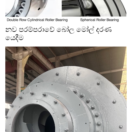
නව පරම්පරාවේ බෝල මෝල් දරණ
යෙදීම