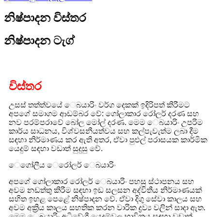
නිෂ්පාදන විස්තර
නිෂ්පාදන ටැග්
විස්තර
උසස් තත්ත්වයේ ෙබයාරිං වර්ග දෙකක් ඉදිරිපත් කිරීමට
අපගේ සමාගම ආඩම්බර වේ: ගෝලාකාර රෝලර් දරණ සහ
නව පරම්පරාවේ බෝල මෝල් දරණ. මෙම ෙබයාරිං උපරිම
කාර්ය සාධනය, විශ්වසනීයත්වය සහ කල්පැවැත්ම ලබා දීම
සඳහා නිර්මාණය කර ඇති අතර, ඒවා පුළුල් පරාසයක කාර්මික
යෙදුම් සඳහා වඩාත් සුදුසු වේ.
ෙගෝලීය ෙරෝලර් ෙබයාරිං
අපගේ ගෝලාකාර රෝලර් ෙබයාරිං පහසු ස්ථාපනය සහ
අවම නඩත්තු කිරීම සඳහා ඉඩ සලසන අද්විතීය නිර්මාණයක්
සහිත ඉහළ පෙළේ නිෂ්පාදන වේ. ඒවා දිගු සේවා කාලය සහ
අවම අක්‍රිය කාලය සහතික කරන වාරික ද්‍රව්‍ය වලින් සාදා ඇත.
මෙම ෙබයාරිං අධිවේගී යෙදුම්වල භාවිතය සඳහා වඩාත්