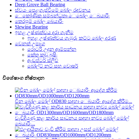
Deep Grove Ball Bearing
ස්වයං පෙළගැස්වීමේ බෝල රඳවනය
ෙකෝණික සම්බන්ධතා ෙබෝල ෙබයාරිං
තෙරපුම් බෝල බෙයාරිං
Slewing Bearing
ඉහළ උෂ්ණත්වය දරා ගැනීම
ඉහළ උෂ්ණත්වය ගැඹුරු කට්ට බෝල දරණ
වෙනත් උපාංග
රොටරි උදුන ආම්පන්න
කේතු කුඩු බුෂිං
ඇඩප්ටර් ස්ලීව්
බෝල්ට් නට් සහ වොෂර්
විශේෂාංග නිෂ්පාදන
චීන බෝල මෝල් OD830 සඳහා ෙබයාරිං ආදේශ කිරීම...
වැඩිදියුණු කළ කාර්ය සාධනය සඳහා නව්‍ය බෝල් මෝල්
බෙයාරිං...