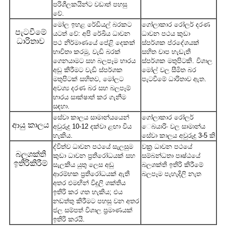
පරිශීලකයින්ට වඩාත් පහසු
වේ.
මෝල ඉහළ රේඩියල් බරකට
ගෝලාකාර රෝලර් දරණ
පැටවීමේ
යටත් වේ: අපි රේඛීය ධාවන
ධාවන පථය කුඩා
ධාරිතාව
පථ නිර්මාණයේ පේළි දෙකක්
ස්පර්ශක ප්රදේශයක්
භාවිතා කරමු, වැඩි බරක්
සහිත චාප හැඩැති
ගෙනයාමට සහ බලපෑම භාරය
ස්පර්ශක මතුපිටකි. විශාල
අඩු කිරීමට වැඩි ස්පර්ශක
මෝල් වල සීමිත බර
මතුපිටක් සහිතව, මෝලට
පැටවීමේ ධාරිතාව ඇත.
අවශ්‍ය දරණ බර සහ බලපෑම්
භාරය සාක්ෂාත් කර ගැනීම
සඳහා.
සේවා කාලය සාමාන්යයෙන්
ගෝලාකාර රෝලර්
ආයු කාලය
අවුරුදු 10-12 දක්වා ළඟා විය
ෙබයාරිං වල සාමාන්ය
හැකිය.
සේවා කාලය අවුරුදු 3-5 කි
ද්විත්ව ධාවන පථයේ සැලසුම
වක්‍ර ධාවන පථයේ
බලශක්ති
කුඩා ධාවන ප්‍රතිරෝධයක් සහ
සම්බන්ධතා පෘෂ්ඨයේ
ඉතිරිකිරීම්
සැලකිය යුතු ලෙස අඩු
බලශක්ති ඉතිරි කිරීමේ
ආරම්භක ප්‍රතිරෝධයක් ඇති
බලපෑම පැහැදිලි නැත
අතර එමඟින් විදුලි ශක්තිය
ඉතිරි කර ගත හැකිය; එය
නඩත්තු කිරීමට පහසු වන අතර
ජල සම්පත් විශාල ප්‍රමාණයක්
ඉතිරි කරයි.