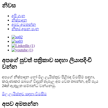
නිවස
අපි ගැන
නිෂ්පාදන
අපව අමතන්න
නිතර අසන පැන
අපගේ පුවත් පත්‍රිකාව සඳහා ලියාපදිංචි
වන්න
අපගේ නිෂ්පාදන හෝ මිල ලැයිස්තුව පිළිබඳ විමසීම් සඳහා,
කරුණාකර ඔබගේ විද්‍යුත් තැපෑල අප වෙත තබන්න, අපි පැය
24ක් ඇතුළත සම්බන්ධ වන්නෙමු.
මිල ලැයිස්තුව සඳහා විමසීම
අපව අමතන්න