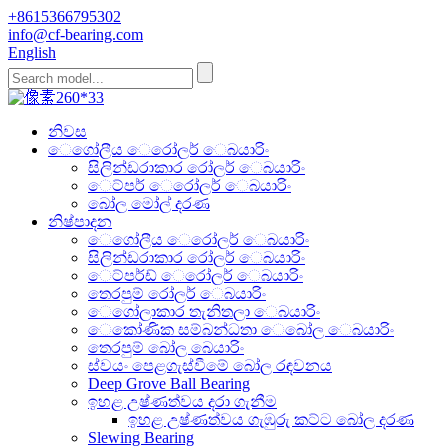
+8615366795302
info@cf-bearing.com
English
නිවස
ෙගෝලීය ෙරෝලර් ෙබයාරිං
සිලින්ඩරාකාර රෝලර් ෙබයාරිං
ෙට්පර් ෙරෝලර් ෙබයාරිං
බෝල මෝල් දරණ
නිෂ්පාදන
ෙගෝලීය ෙරෝලර් ෙබයාරිං
සිලින්ඩරාකාර රෝලර් ෙබයාරිං
ෙට්පර්ඩ් ෙරෝලර් ෙබයාරිං
තෙරපුම් රෝලර් ෙබයාරිං
ෙගෝලාකාර තැනිතලා ෙබයාරිං
ෙකෝණික සම්බන්ධතා ෙබෝල ෙබයාරිං
තෙරපුම් බෝල බෙයාරිං
ස්වයං පෙළගැස්වීමේ බෝල රඳවනය
Deep Grove Ball Bearing
ඉහළ උෂ්ණත්වය දරා ගැනීම
ඉහළ උෂ්ණත්වය ගැඹුරු කට්ට බෝල දරණ
Slewing Bearing