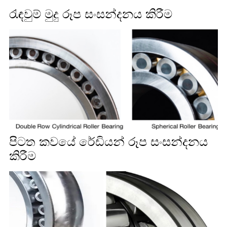
රැඳවුම් මුදු රූප සංසන්දනය කිරීම
පිටත කවයේ රේඩියන් රූප සංසන්දනය
කිරීම