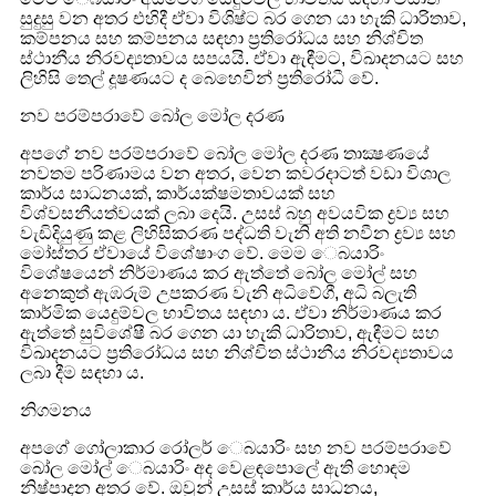
සුදුසු වන අතර එහිදී ඒවා විශිෂ්ට බර ගෙන යා හැකි ධාරිතාව,
කම්පනය සහ කම්පනය සඳහා ප්‍රතිරෝධය සහ නිශ්චිත
ස්ථානීය නිරවද්‍යතාවය සපයයි. ඒවා ඇඳීමට, විඛාදනයට සහ
ලිහිසි තෙල් දූෂණයට ද බෙහෙවින් ප්‍රතිරෝධී වේ.
නව පරම්පරාවේ බෝල මෝල දරණ
අපගේ නව පරම්පරාවේ බෝල මෝල දරණ තාක්‍ෂණයේ
නවතම පරිණාමය වන අතර, වෙන කවරදාටත් වඩා විශාල
කාර්ය සාධනයක්, කාර්යක්ෂමතාවයක් සහ
විශ්වසනීයත්වයක් ලබා දෙයි. උසස් බහු අවයවික ද්‍රව්‍ය සහ
වැඩිදියුණු කළ ලිහිසිකරණ පද්ධති වැනි අති නවීන ද්‍රව්‍ය සහ
මෝස්තර ඒවායේ විශේෂාංග වේ. මෙම ෙබයාරිං
විශේෂයෙන් නිර්මාණය කර ඇත්තේ බෝල මෝල් සහ
අනෙකුත් ඇඹරුම් උපකරණ වැනි අධිවේගී, අධි බලැති
කාර්මික යෙදුම්වල භාවිතය සඳහා ය. ඒවා නිර්මාණය කර
ඇත්තේ සුවිශේෂී බර ගෙන යා හැකි ධාරිතාව, ඇඳීමට සහ
විඛාදනයට ප්‍රතිරෝධය සහ නිශ්චිත ස්ථානීය නිරවද්‍යතාවය
ලබා දීම සඳහා ය.
නිගමනය
අපගේ ගෝලාකාර රෝලර් ෙබයාරිං සහ නව පරම්පරාවේ
බෝල මෝල් ෙබයාරිං අද වෙළඳපොලේ ඇති හොඳම
නිෂ්පාදන අතර වේ. ඔවුන් උසස් කාර්ය සාධනය,