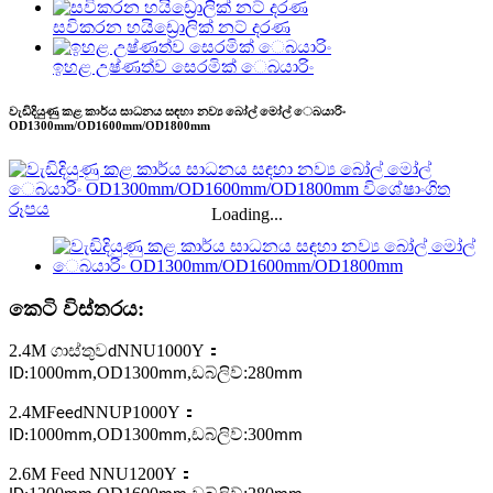
සවිකරන හයිඩ්‍රොලික් නට් දරණ
ඉහළ උෂ්ණත්ව සෙරමික් ෙබයාරිං
වැඩිදියුණු කළ කාර්ය සාධනය සඳහා නව්‍ය බෝල් මෝල් ෙබයාරිං
OD1300mm/OD1600mm/OD1800mm
Loading...
කෙටි විස්තරය:
2.4M ගාස්තුව
NNU1000Y
：
d
1000
,
OD1300
,
ඩබ්ලිව්:280
ID:
mm
mm
mm
2.4MF
NNUP1000Y
：
eed
1000
,
OD1300
,
ඩබ්ලිව්:300
ID:
mm
mm
mm
2.6M Feed NNU1200Y
：