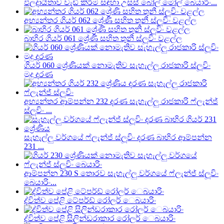
ඵලදායිතාව වැඩි කිරීම සඳහා උසස් බෝල් මෝල් බෙයාරිං...
අභ්‍යන්තර ගියර් 062 ශ්‍රේණි සහිත තුනී ස්ලූවිං වළල්ල
බාහිර ගියර් 061 ශ්‍රේණි සහිත තුනී ස්ලූවිං වළල්ල
ගියර් 060 ශ්‍රේණියක් නොමැතිව සැහැල්ලු රාජකාරි ස්ලූවිං
මුදු දරණ
අභ්‍යන්තර ආම්පන්න 232 දරණ සැහැල්ලු රාජකාරි ෆ්ලැන්ජ්
ස්ලූවිං ...
සැහැල්ලු වර්ගයේ ෆ්ලැන්ජ් ස්ලූවිං දරණ බාහිර ආම්පන්න
231 ...
ආම්පන්න 230 S තොරව සැහැල්ලු වර්ගයේ ෆ්ලැන්ජ් ස්ලූවිං
බෙයාරිං...
ද්විත්ව පේළි ටේපර්ඩ් රෝලර් ෙබයාරිං
ද්විත්ව පේළි සිලින්ඩරාකාර රෝලර් ෙබයාරිං