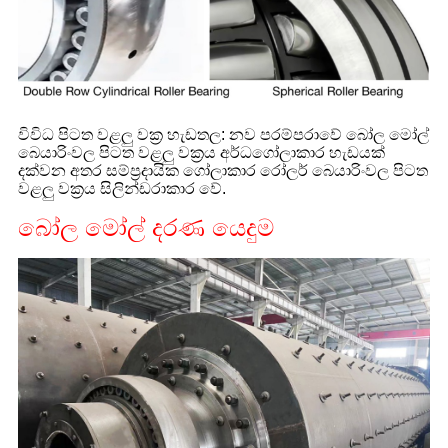
විවිධ පිටත වළලු වක්‍ර හැඩතල: නව පරම්පරාවේ බෝල මෝල්
බෙයාරිංවල පිටත වළලු වක්‍රය අර්ධගෝලාකාර හැඩයක්
දක්වන අතර සම්ප්‍රදායික ගෝලාකාර රෝලර් බෙයාරිංවල පිටත
වළලු වක්‍රය සිලින්ඩරාකාර වේ.
බෝල මෝල් දරණ යෙදුම