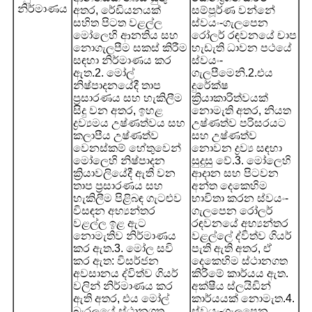
නිර්මාණය
අතර, රේඩියනයක්
සම්පූර්ණ වන්නේ
සහිත පිටත වළල්ල
ස්වයං-ගැලපෙන
මෝලෙහි ආනතිය සහ
රෝලර් රඳවනයේ චාප
නොගැලපීම සකස් කිරීම
හැඩැති ධාවන පථයේ
සඳහා නිර්මාණය කර
ස්වයං-
ඇත.
2. මෝල්
ගැලපීමෙනි.
2.එය
නිෂ්පාදනයේදී තාප
දුරේක්ෂ
ප්‍රසාරණය සහ හැකිලීම
ක්‍රියාකාරිත්වයක්
සිදු වන අතර, ඉහළ
නොමැති අතර, නියත
ද්‍රව්‍යමය උෂ්ණත්වය සහ
උෂ්ණත්ව පරිසරයට
කලාපීය උෂ්ණත්ව
සහ උෂ්ණත්ව
වෙනස්කම් හේතුවෙන්
නොවන ද්‍රව්‍ය සඳහා
මෝලෙහි නිෂ්පාදන
සුදුසු වේ.
3. මෝලෙහි
ක්‍රියාවලියේදී ඇති වන
ආදාන සහ පිටවන
තාප ප්‍රසාරණය සහ
අන්ත දෙකෙහිම
හැකිලීම පිළිබඳ ගැටළුව
භාවිතා කරන ස්වයං-
විසඳන අභ්‍යන්තර
ගැලපෙන රෝලර්
වළල්ල ඉළ ඇට
රඳවනයේ අභ්‍යන්තර
නොමැතිව නිර්මාණය
වළල්ලේ ද්විත්ව ගියර්
කර ඇත.
3. මෝල සවි
පැති ඇති අතර, ඒ
කර ඇත: විසර්ජන
දෙකෙහිම ස්ථානගත
අවසානය ද්විත්ව ගියර්
කිරීමේ කාර්යය ඇත.
වලින් නිර්මාණය කර
අක්ෂීය ස්ලයිඩින්
ඇති අතර, එය මෝල්
කාර්යයක් නොමැත.
4.
බැරලයේ ස්ථානගත
ස්වයං-ගැලපෙන