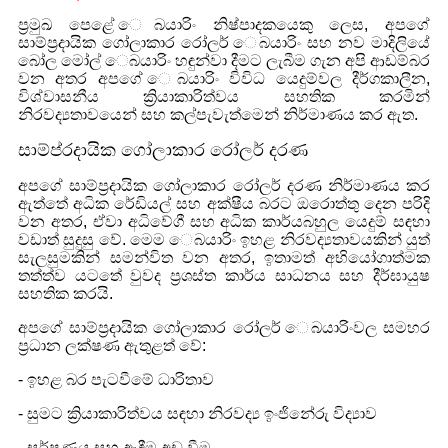
ප්‍රමුඛ පෙළේ ෙබයාරිං නිෂ්පාදකයෙකු ලෙස, අපගේ
සාම්ප්‍රදායික ගෝලාකාර රෝලර් ෙබයාරිං සහ නව මාදිලියේ
බෝල මෝල් ෙබයාරිං හඳුන්වා දීමට ලැබීම ගැන අපි ආඩම්බර
වන අතර අපගේ ෙබයාරිං විවිධ යෙදුම්වල දීර්ගකාලීන,
විශ්වාසනීය ක්‍රියාකාරිත්වය සහතික කරමින්
නිරවද්‍යතාවයෙන් සහ කල්පැවැත්මෙන් නිර්මාණය කර ඇත.
සාම්ප්රදායික ගෝලාකාර රෝලර් දරණ
අපගේ සාම්ප්‍රදායික ගෝලාකාර රෝලර් දරණ නිර්මාණය කර
ඇත්තේ අධික රේඩියල් සහ අක්ෂීය බරට ඔරොත්තු දෙන පරිදි
වන අතර, ඒවා අධිවේගී සහ අධික කාර්යබහුල යෙදුම් සඳහා
වඩාත් සුදුසු වේ. මෙම ෙබයාරිං ඉහළ නිරවද්‍යතාවයකින් යුත්
සැලසුමකින් සමන්විත වන අතර, ඉතාමත් අභියෝගාත්මක
තත්ත්ව යටතේ වුවද ප්‍රශස්ත කාර්ය සාධනය සහ දීර්ඝායුෂ
සහතික කරයි.
අපගේ සාම්ප්‍රදායික ගෝලාකාර රෝලර් ෙබයාරිංවල සමහර
ප්‍රධාන ලක්ෂණ ඇතුළත් වේ:
- ඉහළ බර පැටවීමේ ධාරිතාව
- සුමට ක්‍රියාකාරිත්වය සඳහා නිරවද්‍ය ඉංජිනේරු විද්‍යාව
- ඝර්ෂණය සහ ඇඳීම අඩු වීම