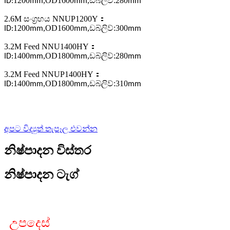
1200
,
OD1600
,
ඩබ්ලිව්:280
ID:
mm
mm
mm
2.6M සංග්‍රහය NNUP1200Y
：
1200
,
OD1600
,
ඩබ්ලිව්:300
ID:
mm
mm
mm
3.2M Feed NNU1400HY
：
1400
,
OD1800
,
ඩබ්ලිව්:280
ID:
mm
mm
mm
3.2M Feed NNUP1400HY
：
1400
,
OD1800
,
ඩබ්ලිව්:310
ID:
mm
mm
mm
අපට විද්‍යුත් තැපෑල එවන්න
නිෂ්පාදන විස්තර
නිෂ්පාදන ටැග්
උපදෙස්