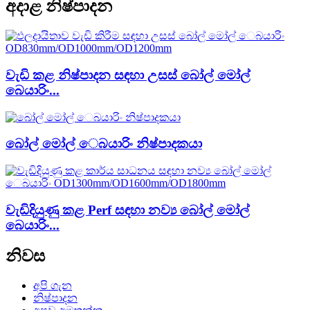
අදාළ නිෂ්පාදන
වැඩි කළ නිෂ්පාදන සඳහා උසස් බෝල් මෝල්
බෙයාරිං...
බෝල් මෝල් ෙබයාරිං නිෂ්පාදකයා
වැඩිදියුණු කළ Perf සඳහා නව්‍ය බෝල් මෝල්
බෙයාරිං...
නිවස
අපි ගැන
නිෂ්පාදන