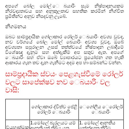
අපගේ බෝල මෝල් ෙබයාරිං සෑම නිෂ්පාදනයකම
නිරවද්‍යතාවය සහ අනුකූලතාව සහතික කරමින් නිශ්චිත
ප්‍රමිතීන්ට අනුව නිපදවනු ලැබේ.
නිගමනය
ඔබට සාම්ප්‍රදායික ගෝලාකාර රෝලර් ෙබයාරිං අවශ්‍ය වුවද,
නව වර්ගයේ බෝල මෝල් බෙයාරිං අවශ්‍ය වුවද, ඔබේ
අවශ්‍යතා සපුරාලන උසස් තත්ත්වයේ නිෂ්පාදන ලබාදීමේ
විශේෂඥ දැනුම සහ අත්දැකීම් අප සතුව ඇත. අපගේ
ෙබයාරිං සහ ඒවා ඔබේ ව්‍යාපාරයට ප්‍රයෝජන ගත හැකි
ආකාරය ගැන තව දැන ගැනීමට අදම අප හා සම්බන්ධ වන්න.
සාම්ප්‍රදායික ස්වයං පෙළගැස්වීමේ රෝලර්
වලට සාපේක්ෂව නව ෙබයාරිං වල
වාසි:
ගෝලාකාර ද්විත්ව පේළි
ෙගෝලීය ෙරෝලර්
රෝලර් ෙබයාරිං
ෙබයාරිං
1.මෝලේ බැරලයට යම්
1. මෝලේ ආනතිය
ව්යුහාත්මක
ආනතියක් තිබිය යුතු
කේන්ද්‍රගත කිරීම