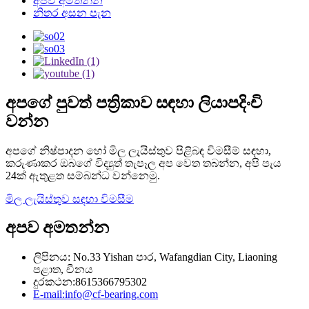
අපව අමතන්න
නිතර අසන පැන
අපගේ පුවත් පත්‍රිකාව සඳහා ලියාපදිංචි
වන්න
අපගේ නිෂ්පාදන හෝ මිල ලැයිස්තුව පිළිබඳ විමසීම් සඳහා,
කරුණාකර ඔබගේ විද්‍යුත් තැපෑල අප වෙත තබන්න, අපි පැය
24ක් ඇතුළත සම්බන්ධ වන්නෙමු.
මිල ලැයිස්තුව සඳහා විමසීම
අපව අමතන්න
ලිපිනය: No.33 Yishan පාර, Wafangdian City, Liaoning
පළාත, චීනය
දුරකථන:8615366795302
E-mail:info@cf-bearing.com