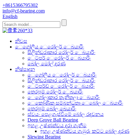
+8615366795302
info@cf-bearing.com
English
නිවස
ෙගෝලීය ෙරෝලර් ෙබයාරිං
සිලින්ඩරාකාර රෝලර් ෙබයාරිං
ෙට්පර් ෙරෝලර් ෙබයාරිං
බෝල මෝල් දරණ
නිෂ්පාදන
ෙගෝලීය ෙරෝලර් ෙබයාරිං
සිලින්ඩරාකාර රෝලර් ෙබයාරිං
ෙට්පර්ඩ් ෙරෝලර් ෙබයාරිං
තෙරපුම් රෝලර් ෙබයාරිං
ෙගෝලාකාර තැනිතලා ෙබයාරිං
ෙකෝණික සම්බන්ධතා ෙබෝල ෙබයාරිං
තෙරපුම් බෝල බෙයාරිං
ස්වයං පෙළගැස්වීමේ බෝල රඳවනය
Deep Grove Ball Bearing
ඉහළ උෂ්ණත්වය දරා ගැනීම
ඉහළ උෂ්ණත්වය ගැඹුරු කට්ට බෝල දරණ
Slewing Bearing