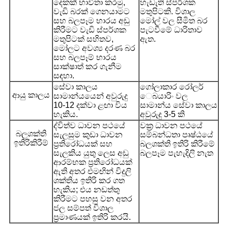
දෙකක් භාවිතා කරමු,
හැඩැති ස්පර්ශක
වැඩි බරක් ගෙනයාමට
මතුපිටකි. විශාල
සහ බලපෑම භාරය අඩු
මෝල් වල සීමිත බර
කිරීමට වැඩි ස්පර්ශක
පැටවීමේ ධාරිතාව
මතුපිටක් සහිතව,
ඇත.
මෝලට අවශ්‍ය දරණ බර
සහ බලපෑම් භාරය
සාක්ෂාත් කර ගැනීම
සඳහා.
සේවා කාලය
ගෝලාකාර රෝලර්
ආයු කාලය
සාමාන්යයෙන් අවුරුදු
ෙබයාරිං වල
10-12 දක්වා ළඟා විය
සාමාන්ය සේවා කාලය
හැකිය.
අවුරුදු 3-5 කි
ද්විත්ව ධාවන පථයේ
වක්‍ර ධාවන පථයේ
බලශක්ති
සැලසුම කුඩා ධාවන
සම්බන්ධතා පෘෂ්ඨයේ
ඉතිරිකිරීම්
ප්‍රතිරෝධයක් සහ
බලශක්ති ඉතිරි කිරීමේ
සැලකිය යුතු ලෙස අඩු
බලපෑම පැහැදිලි නැත
ආරම්භක ප්‍රතිරෝධයක්
ඇති අතර එමඟින් විදුලි
ශක්තිය ඉතිරි කර ගත
හැකිය; එය නඩත්තු
කිරීමට පහසු වන අතර
ජල සම්පත් විශාල
ප්‍රමාණයක් ඉතිරි කරයි.