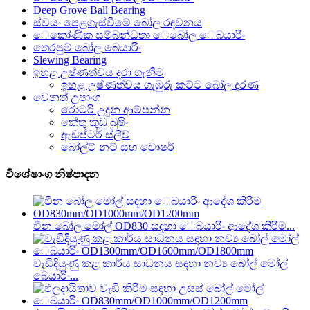
Deep Grove Ball Bearing
ස්වයං පෙළගැස්වීමේ බෝල රඳවනය
ෙකෝණික සම්බන්ධතා ෙබෝල ෙබයාරිං
තෙරපුම් බෝල බෙයාරිං
Slewing Bearing
ඉහළ උෂ්ණත්වය දරා ගැනීම
ඉහළ උෂ්ණත්වය ගැඹුරු කට්ට බෝල දරණ
වෙනත් උපාංග
රොටරි උදුන ආම්පන්න
කේතු කුඩු බුෂිං
ඇඩප්ටර් ස්ලීව්
බෝල්ට් නට් සහ වොෂර්
විශේෂාංග නිෂ්පාදන
චීන බෝල මෝල් OD830 සඳහා ෙබයාරිං ආදේශ කිරීම...
වැඩිදියුණු කළ කාර්ය සාධනය සඳහා නව්‍ය බෝල් මෝල්
බෙයාරිං...