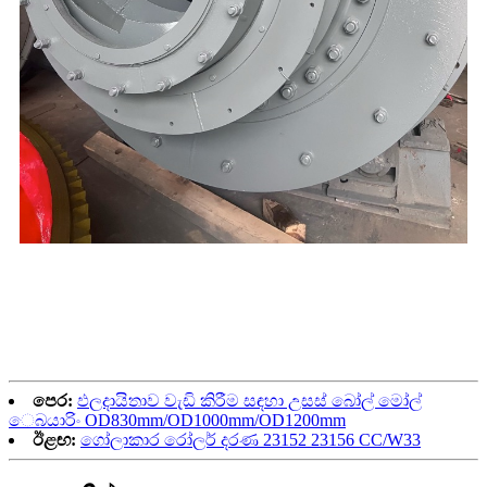
පෙර:
ඵලදායිතාව වැඩි කිරීම සඳහා උසස් බෝල් මෝල්
ෙබයාරිං OD830mm/OD1000mm/OD1200mm
ඊළඟ:
ගෝලාකාර රෝලර් දරණ 23152 23156 CC/W33