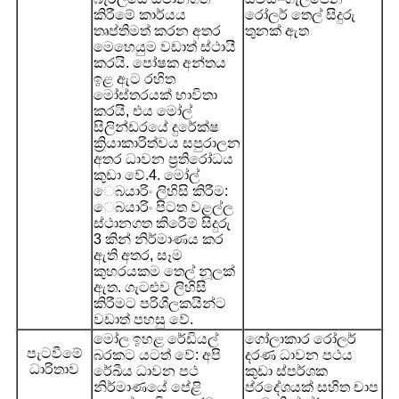
කිරීමේ කාර්යය
රෝලර් තෙල් සිදුරු
තෘප්තිමත් කරන අතර
තුනක් ඇත
මෙහෙයුම වඩාත් ස්ථායී
කරයි. පෝෂක අන්තය
ඉළ ඇට රහිත
මෝස්තරයක් භාවිතා
කරයි, එය මෝල්
සිලින්ඩරයේ දුරේක්ෂ
ක්‍රියාකාරිත්වය සපුරාලන
අතර ධාවන ප්‍රතිරෝධය
කුඩා වේ.
4. මෝල්
ෙබයාරිං ලිහිසි කිරීම:
ෙබයාරිං පිටත වළල්ල
ස්ථානගත කිරීෙම් සිදුරු
3 කින් නිර්මාණය කර
ඇති අතර, සෑම
කුහරයකම තෙල් නූලක්
ඇත. ගැටළුව ලිහිසි
කිරීමට පරිශීලකයින්ට
වඩාත් පහසු වේ.
මෝල ඉහළ රේඩියල්
ගෝලාකාර රෝලර්
පැටවීමේ
බරකට යටත් වේ: අපි
දරණ ධාවන පථය
ධාරිතාව
රේඛීය ධාවන පථ
කුඩා ස්පර්ශක
නිර්මාණයේ පේළි
ප්රදේශයක් සහිත චාප