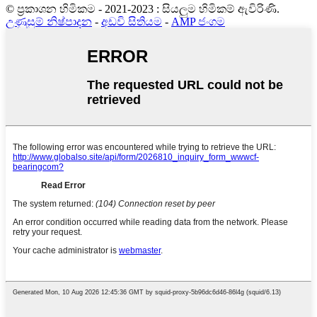
© ප්‍රකාශන හිමිකම - 2021-2023 : සියලුම හිමිකම් ඇවිරිණි.
උණුසුම් නිෂ්පාදන
-
අඩවි සිතියම
-
AMP ජංගම