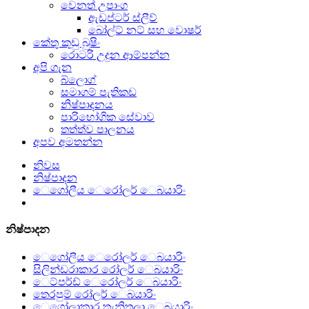
වෙනත් උපාංග
ඇඩප්ටර් ස්ලීව්
බෝල්ට් නට් සහ වොෂර්
කේතු කුඩු බුෂිං
රොටරි උදුන ආම්පන්න
අපි ගැන
බ්ලොග්
සමාගම් පැතිකඩ
නිෂ්පාදනය
පාරිභෝගික සේවාව
තත්ත්ව පාලනය
අපව අමතන්න
නිවස
නිෂ්පාදන
ෙගෝලීය ෙරෝලර් ෙබයාරිං
නිෂ්පාදන
ෙගෝලීය ෙරෝලර් ෙබයාරිං
සිලින්ඩරාකාර රෝලර් ෙබයාරිං
ෙට්පර්ඩ් ෙරෝලර් ෙබයාරිං
තෙරපුම් රෝලර් ෙබයාරිං
ෙගෝලාකාර තැනිතලා ෙබයාරිං