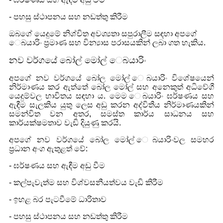
- පහසු ස්ථාපනය සහ නඩත්තු කිරීම
ඔබගේ යෙදුමේ නිශ්චිත අවශ්‍යතා සපුරාලීම සඳහා අපගේ
ෙබයාරිං ප්‍රමාණ සහ වින්‍යාස පරාසයකින් ලබා ගත හැකිය.
නව වර්ගයේ බෝල් මෝල් ෙබයාරිං
අපගේ නව වර්ගයේ බෝල මෝල් ෙබයාරිං විශේෂයෙන්
නිර්මාණය කර ඇත්තේ බෝල මෝල් සහ අනෙකුත් අධිවේගී
යෙදුම්වල භාවිතය සඳහා ය. මෙම ෙබයාරිං ඝර්ෂණය සහ
ඇඳීම සැලකිය යුතු ලෙස අඩු කරන අද්විතීය නිර්මාණයකින්
සමන්විත වන අතර, සමස්ත කාර්ය සාධනය සහ
කාර්යක්ෂමතාව වැඩි දියුණු කරයි.
අපගේ නව වර්ගයේ බෝල මෝල් ෙබයාරිංවල සමහර
ප්‍රධාන අංග ඇතුළත් වේ:
- ඝර්ෂණය සහ ඇඳීම අඩු වීම
- කල්පැවැත්ම සහ විශ්වසනීයත්වය වැඩි කිරීම
- ඉහළ බර පැටවීමේ ධාරිතාව
- පහසු ස්ථාපනය සහ නඩත්තු කිරීම