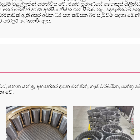
රැඳවුම් වළල්ලකින් සමන්විත වේ. එකම ප්‍රමාණයේ අනෙකුත් සිල
වන අතර එමඟින් දරණ අක්ෂීය නිෂ්කාශන සීමාව තුළ දෙපැත්තටම ප
ාරිතාවක් ඇති අතර අධික බර සහ කම්පන බර පැටවීම සඳහා මෙන්ම අධ
කාර රෝලර් ෙබයාරිං ඇත.
, ජනක යන්ත්‍ර, අභ්‍යන්තර දහන එන්ජින්, ගෑස් ටර්බයින, යන්ත්‍ර ම
තා වේ.