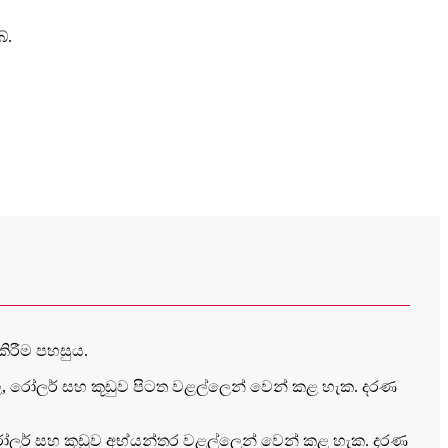
්.
කිරීම පහසුය.
 රෝලර් සහ කූඩුව පිටත වළල්ලෙන් වෙන් කළ හැක. දරණ
ලර් සහ කූඩුව අභ්යන්තර වළල්ලෙන් වෙන් කළ හැක. දරණ