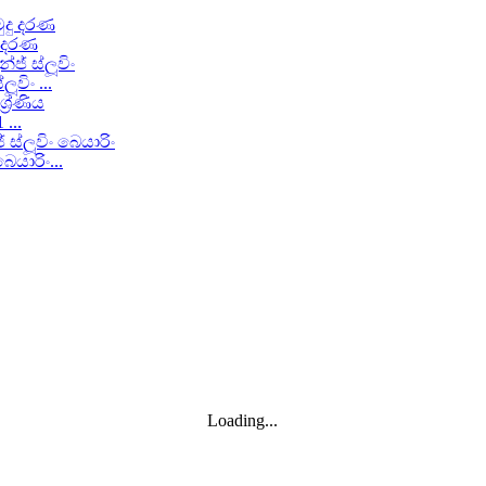
ු දරණ
විං ...
...
යාරිං...
Loading...