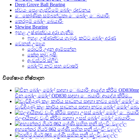
Deep Grove Ball Bearing
ස්වයං පෙළගැස්වීමේ බෝල රඳවනය
ෙකෝණික සම්බන්ධතා ෙබෝල ෙබයාරිං
තෙරපුම් බෝල බෙයාරිං
Slewing Bearing
ඉහළ උෂ්ණත්වය දරා ගැනීම
ඉහළ උෂ්ණත්වය ගැඹුරු කට්ට බෝල දරණ
වෙනත් උපාංග
රොටරි උදුන ආම්පන්න
කේතු කුඩු බුෂිං
ඇඩප්ටර් ස්ලීව්
බෝල්ට් නට් සහ වොෂර්
විශේෂාංග නිෂ්පාදන
චීන බෝල මෝල් OD830 සඳහා ෙබයාරිං ආදේශ කිරීම...
වැඩිදියුණු කළ කාර්ය සාධනය සඳහා නව්‍ය බෝල් මෝල් බෙයාර
ඵලදායිතාව වැඩි කිරීම සඳහා උසස් බෝල් මෝල් බෙයාරිං...
අභ්‍යන්තර ගියර් 062 ශ්‍රේණි සහිත තුනී ස්ලූවිං වළල්ල