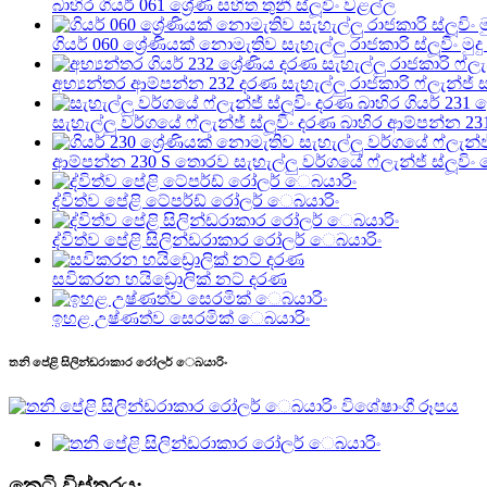
බාහිර ගියර් 061 ශ්‍රේණි සහිත තුනී ස්ලූවිං වළල්ල
ගියර් 060 ශ්‍රේණියක් නොමැතිව සැහැල්ලු රාජකාරි ස්ලූවිං මුද
අභ්‍යන්තර ආම්පන්න 232 දරණ සැහැල්ලු රාජකාරි ෆ්ලැන්ජ් ස්ලූ
සැහැල්ලු වර්ගයේ ෆ්ලැන්ජ් ස්ලූවිං දරණ බාහිර ආම්පන්න 231 
ආම්පන්න 230 S තොරව සැහැල්ලු වර්ගයේ ෆ්ලැන්ජ් ස්ලූවිං බෙ
ද්විත්ව පේළි ටේපර්ඩ් රෝලර් ෙබයාරිං
ද්විත්ව පේළි සිලින්ඩරාකාර රෝලර් ෙබයාරිං
සවිකරන හයිඩ්‍රොලික් නට් දරණ
ඉහළ උෂ්ණත්ව සෙරමික් ෙබයාරිං
තනි පේළි සිලින්ඩරාකාර රෝලර් ෙබයාරිං
කෙටි විස්තරය: