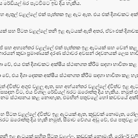
 රේඩියල් බර පැටවීමට ඉඩ දිය හැකිය.
හ ඇතුල් වළල්ලේ එක් පැත්තක ඉළ ඇට ඇත. එය එක් දිශාවකට අක්
ඇටයක් සහ පිටත වළල්ලේ තනි ඉළ ඇටයක් ඇති අතර, ඒවා එක් දිශාව
 සහ අභ්‍යන්තර වළල්ලේ එක් පැත්තක ඉළ ඇටයක් සහ වෙන් කළ හැක
ීය භාරයන් කුඩා ප්‍රමාණයක් දරණ ස්ථාවර අවසන් රඳවනයක් ලෙස භා
ේ, එය එක් දිශාවකට අක්ෂීය ස්ථානගත කිරීම සඳහා භාවිතා කළ 
ේ, එය දිශා දෙකක අක්ෂීය ස්ථානගත කිරීම සඳහා භාවිතා කළ හැ
 ද්විත්ව අගුළු වළලු ඇත, සහ අභ්යන්තර වළල්ලේ ද්විත්ව ඉළ ඇට
සඳන විට, එය විශාල රේඩියල් බරට ඔරොත්තු දිය හැකිය. නමුත් 
ම ස්ථාපනය කළ නොහැක, එමඟින් පතුවළේ හෝ කවචයේ අක්ෂීය වි
සහ පිටත වළල්ලේ ද්විත්ව ඉළ ඇටයක් ඇත, කූඩුවක් නොමැත, රෝල
 බරට ඔරොත්තු දිය හැකි නමුත්, සීමාව වේගය අඩු වේ, එය පතුවළ
තනි ඉළ ඇටයක් සහිත පිටත වළල්ල, කූඩුවක් නොමැති, රෝලර් වලින