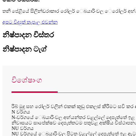
තනි පේළියේ සිලින්ඩරාකාර රෝලර් ෙබයාරිංවල ෙරෝලර් අභ
අපට විද්‍යුත් තැපෑල එවන්න
නිෂ්පාදන විස්තර
නිෂ්පාදන ටැග්
විශේෂාංග
රිබ් මුදු සහ රෝලර් වලින් එකක් කූඩු එකලස් කිරීමට සවි
N වර්ගය
N-වර්ගයේ ෙබයාරිංවල අභ්යන්තර වළල්ලේ දෙපැත්තේ ඉළ 
නිවාසයට සාපේක්ෂව දෙපැත්තටම පතුවළ අක්ෂීය විස්ථාපනය
NU වර්ගය
NU වර්ගයේ ෙබයාරිංවල පිටත වළල්ලේ දෙපැත්තේ ඉළ ඇට