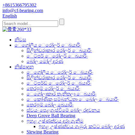
+8615366795302
info@cf-bearing.com
English
නිවස
ෙගෝලීය ෙරෝලර් ෙබයාරිං
සිලින්ඩරාකාර රෝලර් ෙබයාරිං
ෙට්පර් ෙරෝලර් ෙබයාරිං
බෝල මෝල් දරණ
නිෂ්පාදන
ෙගෝලීය ෙරෝලර් ෙබයාරිං
සිලින්ඩරාකාර රෝලර් ෙබයාරිං
ෙට්පර්ඩ් ෙරෝලර් ෙබයාරිං
තෙරපුම් රෝලර් ෙබයාරිං
ෙගෝලාකාර තැනිතලා ෙබයාරිං
ෙකෝණික සම්බන්ධතා ෙබෝල ෙබයාරිං
තෙරපුම් බෝල බෙයාරිං
ස්වයං පෙළගැස්වීමේ බෝල රඳවනය
Deep Grove Ball Bearing
ඉහළ උෂ්ණත්වය දරා ගැනීම
ඉහළ උෂ්ණත්වය ගැඹුරු කට්ට බෝල දරණ
Slewing Bearing