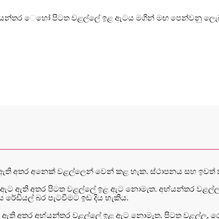
්යන්තර ෙහෝ පිටත වළල්ලේ ඉළ ඇටය මගින් මඟ පෙන්වනු ලැෙබ
 කර ඇති අතර අනෙක් වළල්ලෙන් වෙන් කළ හැක. ස්ථාපනය සහ ඉවත් 
ඇට ඇති අතර පිටත වළල්ලේ ඉළ ඇට නොමැත. අභ්යන්තර වළල්ල,
 රේඩියල් බර පැටවීමට ඉඩ දිය හැකිය.
 ඇති අතර අභ්යන්තර වළල්ලේ ඉළ ඇට නොමැත. පිටත වළල්ල, රෝ