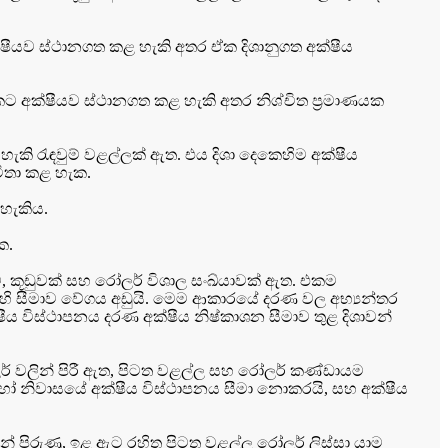
ෂීයව ස්ථානගත කළ හැකි අතර ඒක දිශානුගත අක්ෂීය
කට අක්ෂීයව ස්ථානගත කළ හැකි අතර නිශ්චිත ප්‍රමාණයක
ි රැඳවුම් වළල්ලක් ඇත. එය දිශා දෙකෙහිම අක්ෂීය
විතා කළ හැක.
හැකිය.
ක.
, කූඩුවක් සහ රෝලර් විශාල සංඛ්යාවක් ඇත. එකම
එහි සීමාව වේගය අඩුයි. මෙම ආකාරයේ දරණ වල අභ්‍යන්තර
ස්ථාපනය දරණ අක්ෂීය නිෂ්කාශන සීමාව තුළ දිශාවන්
ර් වලින් පිරී ඇත, පිටත වළල්ල සහ රෝලර් කණ්ඩායම
 හෝ නිවාසයේ අක්ෂීය විස්ථාපනය සීමා නොකරයි, සහ අක්ෂීය
් පිරුණු, ඉළ ඇට රහිත පිටත වළල්ල රෝලර් ලිස්සා යාම