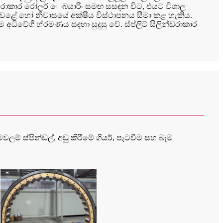
ින්ඩරාකාර රෝලර් ෙබයාරිං සමඟ සසඳන විට, එයට විශාල
තුවළේ හෝ නිවාසයේ අක්ෂීය විස්ථාපනය සීමා කළ හැකිය.
ිවේගී භ්රමණය සඳහා සුදුසු වේ. ස්ප්ලිට් සිලින්ඩරාකාර
ෙවලම් ස්පින්ඩල්, අඩු කිරීමේ ගියර්, පැටවීම සහ බෑම