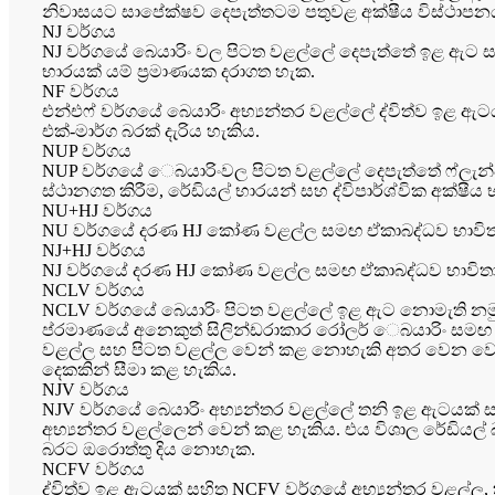
නිවාසයට සාපේක්ෂව දෙපැත්තටම පතුවළ අක්ෂීය විස්ථාපනය
NJ වර්ගය
NJ වර්ගයේ බෙයාරිං වල පිටත වළල්ලේ දෙපැත්තේ ඉළ ඇට ස
භාරයක් යම් ප්‍රමාණයක දරාගත හැක.
NF වර්ගය
එන්එෆ් වර්ගයේ බෙයාරිං අභ්‍යන්තර වළල්ලේ ද්විත්ව ඉළ 
එක්-මාර්ග බරක් දැරිය හැකිය.
NUP වර්ගය
NUP වර්ගයේ ෙබයාරිංවල පිටත වළල්ලේ දෙපැත්තේ ෆ්ලැන්ජ්
ස්ථානගත කිරීම, රේඩියල් භාරයන් සහ ද්විපාර්ශ්වික අක්ෂ
NU+HJ වර්ගය
NU වර්ගයේ දරණ HJ කෝණ වළල්ල සමඟ ඒකාබද්ධව භාවිතා ව
NJ+HJ වර්ගය
NJ වර්ගයේ දරණ HJ කෝණ වළල්ල සමඟ ඒකාබද්ධව භාවිතා ව
NCLV වර්ගය
NCLV වර්ගයේ බෙයාරිං පිටත වළල්ලේ ඉළ ඇට නොමැති නමුත්
ප්රමාණයේ අනෙකුත් සිලින්ඩරාකාර රෝලර් ෙබයාරිං සමඟ ස
වළල්ල සහ පිටත වළල්ල වෙන් කළ නොහැකි අතර වෙන වෙන
දෙකකින් සීමා කළ හැකිය.
NJV වර්ගය
NJV වර්ගයේ බෙයාරිං අභ්‍යන්තර වළල්ලේ තනි ඉළ ඇටයක් 
අභ්‍යන්තර වළල්ලෙන් වෙන් කළ හැකිය. එය විශාල රේඩියල්
බරට ඔරොත්තු දිය නොහැක.
NCFV වර්ගය
ද්විත්ව ඉළ ඇටයක් සහිත NCFV වර්ගයේ අභ්‍යන්තර වළල්ල, 