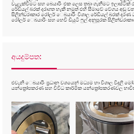
වැළැක්වීමට සහ බෙයාරිං එක ලෙස තබා ගැනීමට ඉලාස්ටික් 
රේඩියල් බරක් දරාගත හැකි නමුත් එහි සීමාවේ වේගය අඩු 
සිලින්ඩරාකාර රෝලර් ෙබයාරිං විශාල රේඩියල් බරක් දරණ ධ
රෝලර් ෙබයාරිං සහ හෙවි ඩියුටි ෆුල් අනුපූරක සිලින්ඩරා
අයදුම්පත:
එවැනි ෙබයාරිං ප්‍රධාන වශයෙන් මධ්‍යම හා විශාල විදුලි මෝටර
යන්ත්‍රෝපකරණ සහ විවිධ කාර්මික යන්ත්‍රෝපකරණවල භාවි