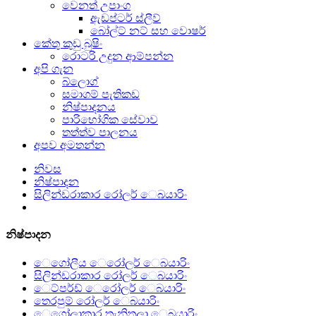
වෙනත් උපාංග
ඇඩප්ටර් ස්ලීව්
බෝල්ට් නට් සහ වොෂර්
කේතු කුඩු බුෂිං
රොටරි උදුන ආම්පන්න
අපි ගැන
බ්ලොග්
සමාගම් පැතිකඩ
නිෂ්පාදනය
පාරිභෝගික සේවාව
තත්ත්ව පාලනය
අපව අමතන්න
නිවස
නිෂ්පාදන
සිලින්ඩරාකාර රෝලර් ෙබයාරිං
නිෂ්පාදන
ෙගෝලීය ෙරෝලර් ෙබයාරිං
සිලින්ඩරාකාර රෝලර් ෙබයාරිං
ෙට්පර්ඩ් ෙරෝලර් ෙබයාරිං
තෙරපුම් රෝලර් ෙබයාරිං
ෙගෝලාකාර තැනිතලා ෙබයාරිං