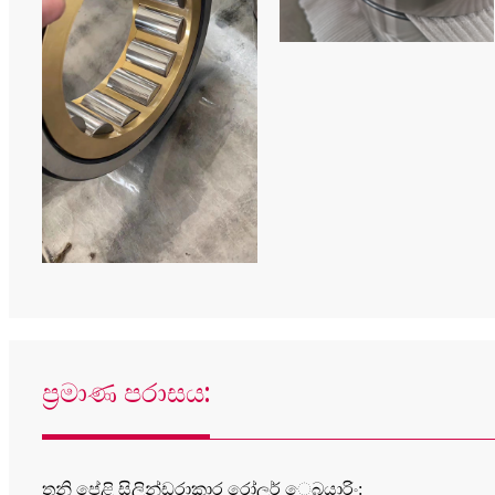
ප්‍රමාණ පරාසය:
තනි පේළි සිලින්ඩරාකාර රෝලර් ෙබයාරිං: