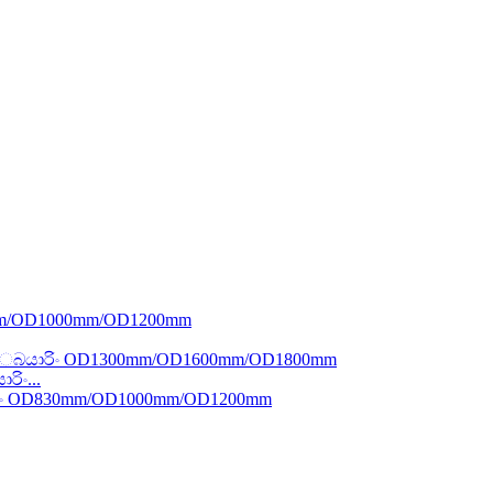
ිං...